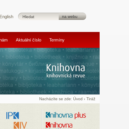
English
 nám
Aktuální číslo
Termíny
Nacházíte se zde:
Úvod
›
Tiráž