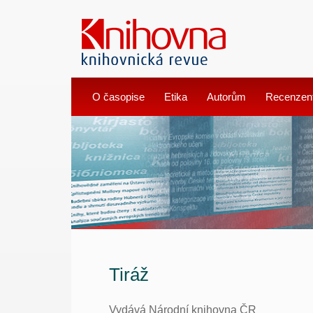
O časopise
Etika
Autorům
Recenzen
Tiráž
Vydává Národní knihovna ČR