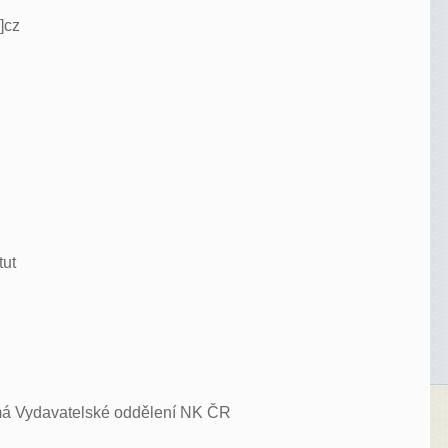
]cz
tut
ímá Vydavatelské oddělení NK ČR