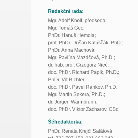
Redakční rada:
Mgr. Adolf Knoll, předseda;
Mgr. Tomáš Gec;
PhDr. Hanuš Hemola;
prof. PhDr. Dušan Katuščák, PhD.;
PhDr. Anna Machová;
Mgr. Pavlína Mazáčová, Ph.D.;
dr. hab. prof. Grzegorz Nieć;
doc. PhDr. Richard Papík, Ph.D.;
PhDr. Vít Richter;
doc. PhDr. Pavel Rankov, Ph.D.;
Mgr. Martin Sekera, Ph.D.;
dr. Jürgen Warmbrunn;
doc. PhDr. Viktor Zacharov, CSc.
Šéfredaktorka:
PhDr. Renáta Krejčí Salátová