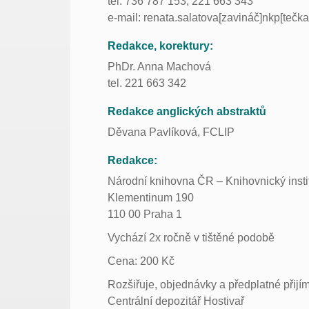
tel. 736 787 153, 221 663 343
e-mail: renata.salatova[zavináč]nkp[tečka
Redakce, korektury:
PhDr. Anna Machová
tel. 221 663 342
Redakce anglických abstraktů
Děvana Pavlíková, FCLIP
Redakce:
Národní knihovna ČR – Knihovnický insti
Klementinum 190
110 00 Praha 1
Vychází 2x ročně v tištěné podobě
Cena: 200 Kč
Rozšiřuje, objednávky a předplatné přij
Centrální depozitář Hostivař