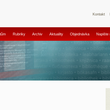
Kontakt
tům
Rubriky
Archiv
Aktuality
Objednávka
Napište