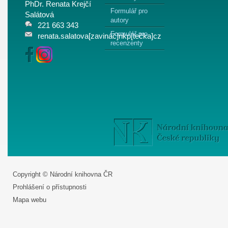
PhDr. Renata Krejčí
Formulář pro
Salátová
autory
221 663 343
Formulář pro
renata.salatova[zavináč]nkp[tečka]cz
recenzenty
Copyright © Národní knihovna ČR
Prohlášení o přístupnosti
Mapa webu