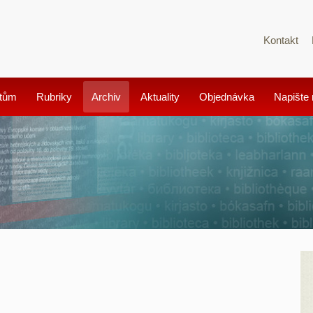
Kontakt
tům
Rubriky
Archiv
Aktuality
Objednávka
Napište