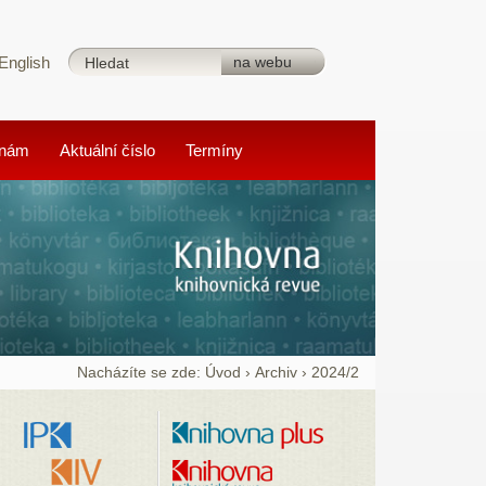
English
 nám
Aktuální číslo
Termíny
Nacházíte se zde:
Úvod
›
Archiv
›
2024/2