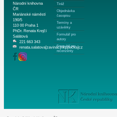
Národní knihovna
Tiráž
ČR
Objednávka
Mariánské náměstí
časopisu
190/5
Termíny a
110 00 Praha 1
uzávěrky
PhDr. Renata Krejčí
Formulář pro
Salátová
autory
221 663 343
Formulář pro
renata.salatova[zavináč]nkp[tečka]cz
recenzenty