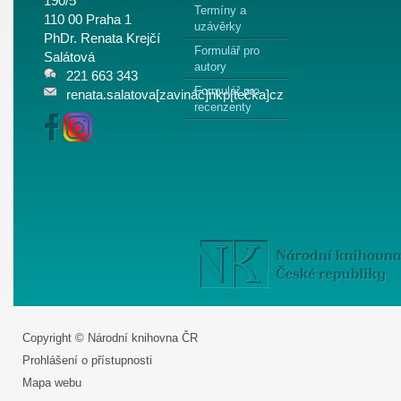
190/5
Termíny a
110 00 Praha 1
uzávěrky
PhDr. Renata Krejčí
Formulář pro
Salátová
autory
221 663 343
Formulář pro
renata.salatova[zavináč]nkp[tečka]cz
recenzenty
Copyright © Národní knihovna ČR
Prohlášení o přístupnosti
Mapa webu