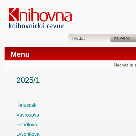
Menu
Nacházíte 
2025/1
Katuscak
Vavrosova
Bendlova
Lysonkova