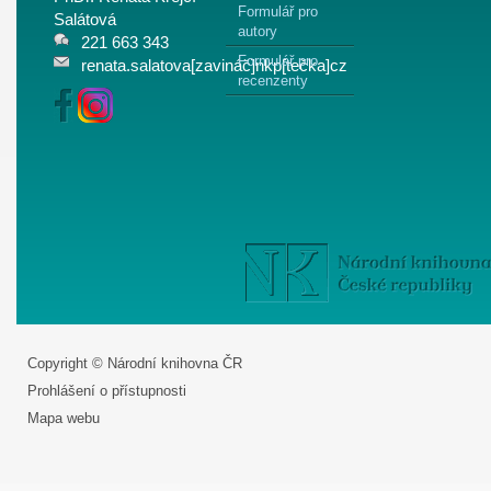
Formulář pro
Salátová
autory
221 663 343
Formulář pro
renata.salatova[zavináč]nkp[tečka]cz
recenzenty
Copyright © Národní knihovna ČR
Prohlášení o přístupnosti
Mapa webu