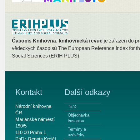
Časopis Knihovna: knihovnická revue
je zařazen do pr
vědeckých časopisů The European Reference Index for th
Social Sciences (ERIH PLUS)
Kontakt
Další odkazy
Národní knihovna
Tiráž
ČR
Objednávka
Mariánské náměstí
časopisu
190/5
Termíny a
110 00 Praha 1
uzávěrky
PhDr. Renata Krejčí