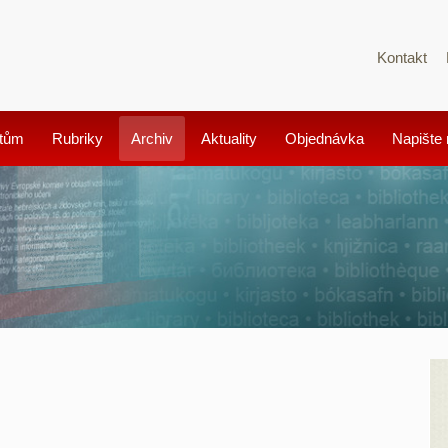
Kontakt
tům
Rubriky
Archiv
Aktuality
Objednávka
Napište