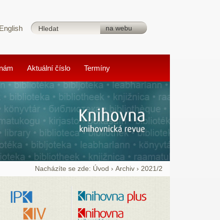
English
 nám
Aktuální číslo
Termíny
Nacházíte se zde:
Úvod
›
Archiv
›
2021/2