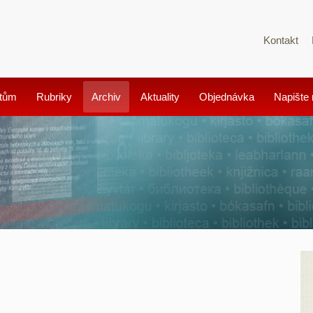
Kontakt
tům
Rubriky
Archiv
Aktuality
Objednávka
Napište