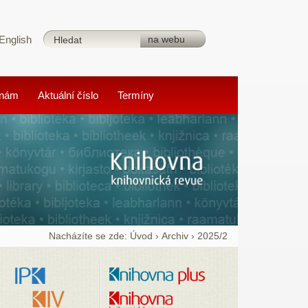
English
 nám
Aktuální číslo
Termíny
Nacházíte se zde:
Úvod
›
Archiv
›
2025/2