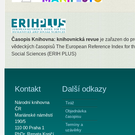
Časopis Knihovna: knihovnická revue
je zařazen do pr
vědeckých časopisů The European Reference Index for th
Social Sciences (ERIH PLUS)
Kontakt
Další odkazy
Národní knihovna
Tiráž
ČR
Objednávka
Mariánské náměstí
časopisu
190/5
Termíny a
110 00 Praha 1
uzávěrky
PhDr. Renata Krejčí