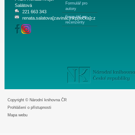
Formulář pro
Salátová
autory
221 663 343
Formulář pro
renata.salatova[zavináč]nkp[tečka]cz
recenzenty
Copyright © Národní knihovna ČR
Prohlášení o přístupnosti
Mapa webu