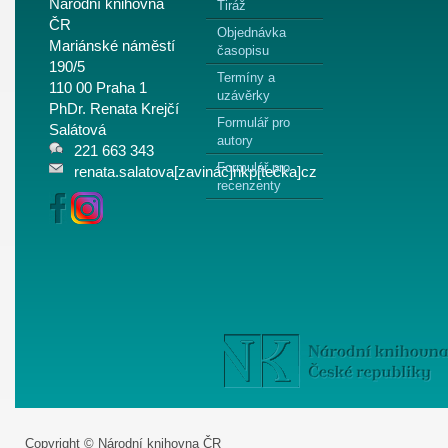
Národní knihovna
Tiráž
ČR
Objednávka
Mariánské náměstí
časopisu
190/5
Termíny a
110 00 Praha 1
uzávěrky
PhDr. Renata Krejčí
Formulář pro
Salátová
autory
221 663 343
Formulář pro
renata.salatova[zavináč]nkp[tečka]cz
recenzenty
Copyright © Národní knihovna ČR