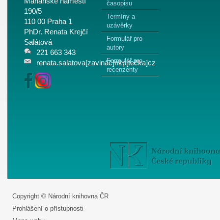
Mariánské náměstí
časopisu
190/5
Termíny a
110 00 Praha 1
uzávěrky
PhDr. Renata Krejčí
Formulář pro
Salátová
autory
221 663 343
Formulář pro
renata.salatova[zavináč]nkp[tečka]cz
recenzenty
Copyright © Národní knihovna ČR
Prohlášení o přístupnosti