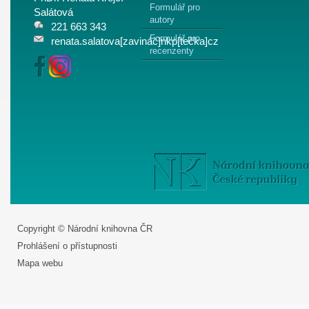
Formulář pro
Salátová
autory
221 663 343
Formulář pro
renata.salatova[zavináč]nkp[tečka]cz
recenzenty
Copyright © Národní knihovna ČR
Prohlášení o přístupnosti
Mapa webu