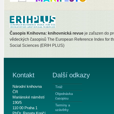
Časopis Knihovna: knihovnická revue
je zařazen do pr
vědeckých časopisů The European Reference Index for th
Social Sciences (ERIH PLUS)
Kontakt
Další odkazy
Národní knihovna
Tiráž
ČR
Objednávka
Mariánské náměstí
časopisu
190/5
Termíny a
110 00 Praha 1
uzávěrky
PhDr. Renata Krejčí