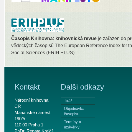
Časopis Knihovna: knihovnická revue
je zařazen do pr
vědeckých časopisů The European Reference Index for th
Social Sciences (ERIH PLUS)
Kontakt
Další odkazy
Národní knihovna
Tiráž
ČR
Objednávka
Mariánské náměstí
časopisu
190/5
Termíny a
110 00 Praha 1
uzávěrky
PhDr. Renata Krejčí