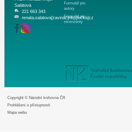
Formulář pro
Salátová
autory
221 663 343
Formulář pro
renata.salatova[zavináč]nkp[tečka]cz
recenzenty
Copyright © Národní knihovna ČR
Prohlášení o přístupnosti
Mapa webu