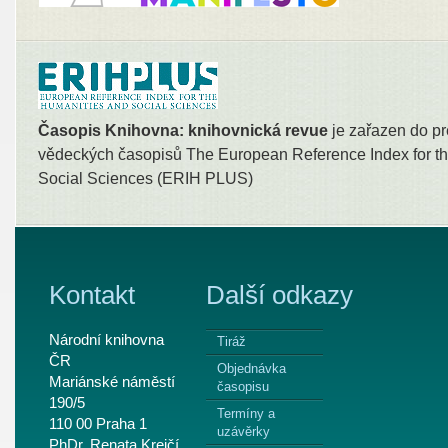
Časopis Knihovna: knihovnická revue
je zařazen do pr
vědeckých časopisů The European Reference Index for th
Social Sciences (ERIH PLUS)
Kontakt
Další odkazy
Národní knihovna
Tiráž
ČR
Objednávka
Mariánské náměstí
časopisu
190/5
Termíny a
110 00 Praha 1
uzávěrky
PhDr. Renata Krejčí