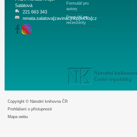
Formulář pro
Salátová
autory
221 663 343
Formulář pro
renata.salatova[zavináč]nkp[tečka]cz
recenzenty
Copyright © Národní knihovna ČR
Prohlášení o přístupnosti
Mapa webu