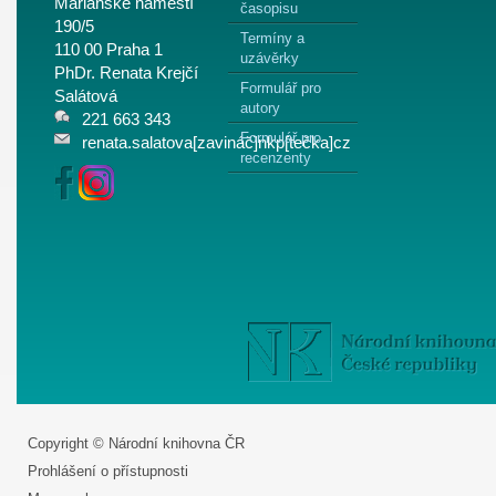
Mariánské náměstí
časopisu
190/5
Termíny a
110 00 Praha 1
uzávěrky
PhDr. Renata Krejčí
Formulář pro
Salátová
autory
221 663 343
Formulář pro
renata.salatova[zavináč]nkp[tečka]cz
recenzenty
Copyright © Národní knihovna ČR
Prohlášení o přístupnosti