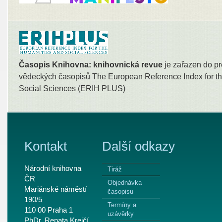
Časopis Knihovna: knihovnická revue
je zařazen do pr
vědeckých časopisů The European Reference Index for th
Social Sciences (ERIH PLUS)
Kontakt
Další odkazy
Národní knihovna
Tiráž
ČR
Objednávka
Mariánské náměstí
časopisu
190/5
Termíny a
110 00 Praha 1
uzávěrky
PhDr. Renata Krejčí