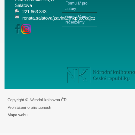
Formulář pro
Salátová
autory
221 663 343
Formulář pro
renata.salatova[zavináč]nkp[tečka]cz
recenzenty
Copyright © Národní knihovna ČR
Prohlášení o přístupnosti
Mapa webu