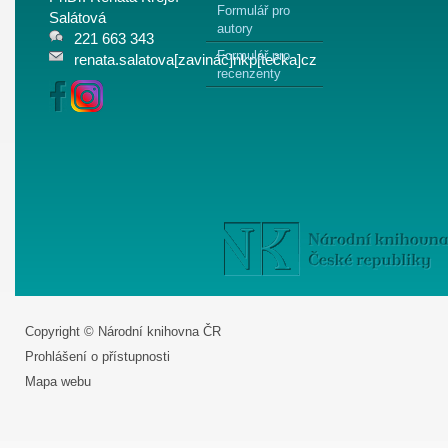
Formulář pro
Salátová
autory
221 663 343
Formulář pro
renata.salatova[zavináč]nkp[tečka]cz
recenzenty
Copyright © Národní knihovna ČR
Prohlášení o přístupnosti
Mapa webu