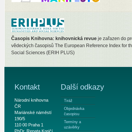
Časopis Knihovna: knihovnická revue
je zařazen do pr
vědeckých časopisů The European Reference Index for th
Social Sciences (ERIH PLUS)
Kontakt
Další odkazy
Národní knihovna
Tiráž
ČR
Objednávka
Mariánské náměstí
časopisu
190/5
Termíny a
110 00 Praha 1
uzávěrky
PhDr. Renata Krejčí