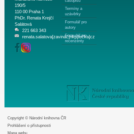
časopisu
190/5
Termíny a
110 00 Praha 1
uzávěrky
PhDr. Renata Krejčí
Formulář pro
Salátová
autory
221 663 343
Formulář pro
renata.salatova[zavináč]nkp[tečka]cz
recenzenty
Copyright © Národní knihovna ČR
Prohlášení o přístupnosti
Mapa webu