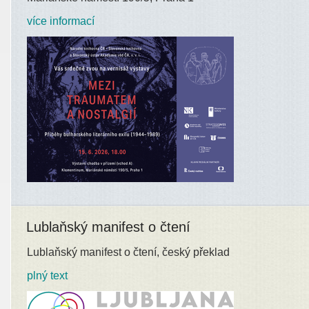
více informací
Lublaňský manifest o čtení
Lublaňský manifest o čtení, český překlad
plný text