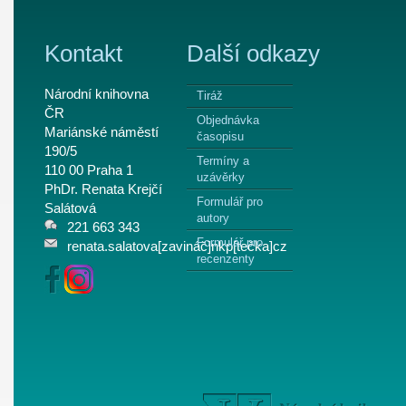
Kontakt
Další odkazy
Národní knihovna
Tiráž
ČR
Objednávka
Mariánské náměstí
časopisu
190/5
Termíny a
110 00 Praha 1
uzávěrky
PhDr. Renata Krejčí
Formulář pro
Salátová
autory
221 663 343
Formulář pro
renata.salatova[zavináč]nkp[tečka]cz
recenzenty