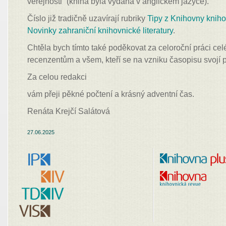
veřejnosti“ (kniha byla vydána v anglickém jazyce).
Číslo již tradičně uzavírají rubriky
Tipy z Knihovny knihov
Novinky zahraniční knihovnické literatury
.
Chtěla bych tímto také poděkovat za celoroční práci cel
recenzentům a všem, kteří se na vzniku časopisu svojí pr
Za celou redakci
vám přeji pěkné počtení a krásný adventní čas.
Renáta Krejčí Salátová
27.06.2025