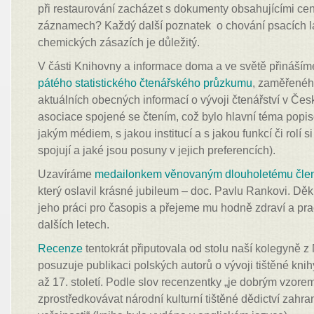
při restaurování zacházet s dokumenty obsahujícími ce
záznamech? Každý další poznatek o chování psacích lá
chemických zásazích je důležitý.
V části Knihovny a informace doma a ve světě přináší
pátého statistického čtenářského průzkumu
, zaměřenéh
aktuálních obecných informací o vývoji čtenářství v Čes
asociace spojené se čtením, což bylo hlavní téma pop
jakým médiem, s jakou institucí a s jakou funkcí či rolí s
spojují a jaké jsou posuny v jejich preferencích).
Uzavíráme
medailonkem věnovaným dlouholetému členu
který oslavil krásné jubileum – doc. Pavlu Rankovi. Dě
jeho práci pro časopis a přejeme mu hodně zdraví a pr
dalších letech.
Recenze
tentokrát připutovala od stolu naší kolegyně 
posuzuje publikaci polských autorů o vývoji tištěné kni
až 17. století. Podle slov recenzentky „je dobrým vzorem
zprostředkovávat národní kulturní tištěné dědictví zahra