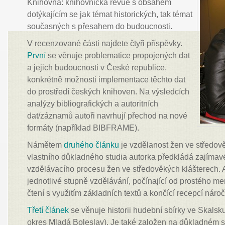
Knihovna: knihovnická revue s obsahem
dotýkajícím se jak témat historických, tak témat
současných s přesahem do budoucnosti.
V recenzované části najdete čtyři příspěvky.
První
se věnuje problematice propojených dat
a jejich budoucnosti v České republice,
konkrétně možnosti implementace těchto dat
do prostředí českých knihoven. Na výsledcích
analýzy bibliografických a autoritních
dat/záznamů autoři navrhují přechod na nové
formáty (například BIBFRAME).
Námětem
druhého článku
je vzdělanost žen ve středov
vlastního důkladného studia autorka předkládá zajímavé 
vzdělávacího procesu žen ve středověkých klášterech. 
jednotlivé stupně vzdělávání, počínající od prostého m
čtení s využitím základních textů a končící recepcí náročn
Třetí článek
se věnuje historii hudební sbírky ve Skalsk
okres Mladá Boleslav). Je také založen na důkladném st