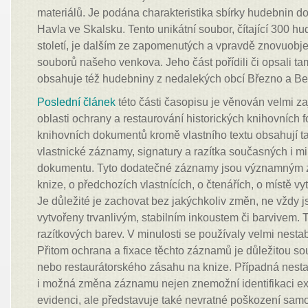
materiálů. Je podána charakteristika sbírky hudebnin d
Havla ve Skalsku. Tento unikátní soubor, čítající 300 hu
století, je dalším ze zapomenutých a vpravdě znovuob
souborů našeho venkova. Jeho část pořídili či opsali tam
obsahuje též hudebniny z nedalekých obcí Březno a Be
Poslední článek
této části časopisu je věnován velmi 
oblasti ochrany a restaurování historických knihovních f
knihovních dokumentů kromě vlastního textu obsahují tak
vlastnické záznamy, signatury a razítka současných i mi
dokumentu. Tyto dodatečné záznamy jsou významným z
knize, o předchozích vlastnících, o čtenářích, o místě vy
Je důležité je zachovat bez jakýchkoliv změn, ne vždy js
vytvořeny trvanlivým, stabilním inkoustem či barvivem. T
razítkových barev. V minulosti se používaly velmi nestab
Přitom ochrana a fixace těchto záznamů je důležitou s
nebo restaurátorského zásahu na knize. Případná nestabi
i možná změna záznamu nejen znemožní identifikaci ex
evidenci, ale představuje také nevratné poškození sa