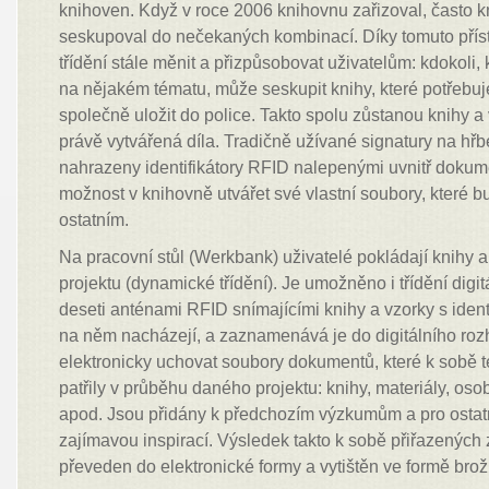
knihoven. Když v roce 2006 knihovnu zařizoval, často k
seskupoval do nečekaných kombinací. Díky tomuto přís
třídění stále měnit a přizpůsobovat uživatelům: kdokoli,
na nějakém tématu, může seskupit knihy, které potřebuj
společně uložit do police. Takto spolu zůstanou knihy a
právě vytvářená díla. Tradičně užívané signatury na hř
nahrazeny identifikátory RFID nalepenými uvnitř dokum
možnost v knihovně utvářet své vlastní soubory, které bu
ostatním.
Na pracovní stůl (Werkbank) uživatelé pokládají knihy a
projektu (dynamické třídění). Je umožněno i třídění digit
deseti anténami RFID snímajícími knihy a vzorky s ident
na něm nacházejí, a zaznamenává je do digitálního roz
elektronicky uchovat soubory dokumentů, které k sobě t
patřily v průběhu daného projektu: knihy, materiály, oso
apod. Jsou přidány k předchozím výzkumům a pro ostat
zajímavou inspirací. Výsledek takto k sobě přiřazených 
převeden do elektronické formy a vytištěn ve formě brožu