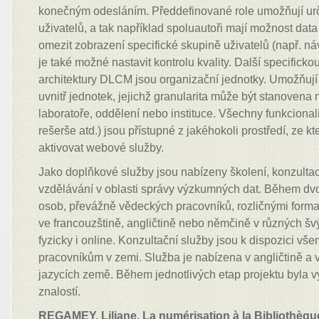
konečným odesláním. Předdefinované role umožňují urč
uživatelů, a tak například spoluautoři mají možnost data
omezit zobrazení specifické skupině uživatelů (např. ná
je také možné nastavit kontrolu kvality. Další specificko
architektury DLCM jsou organizační jednotky. Umožňují
uvnitř jednotek, jejichž granularita může být stanovena 
laboratoře, oddělení nebo instituce. Všechny funkcionali
rešerše atd.) jsou přístupné z jakéhokoli prostředí, ze 
aktivovat webové služby.
Jako doplňkové služby jsou nabízeny školení, konzultac
vzdělávání v oblasti správy výzkumných dat. Během dvou
osob, převážně vědeckých pracovníků, rozličnými forma
ve francouzštině, angličtině nebo němčině v různých š
fyzicky i online. Konzultační služby jsou k dispozici v
pracovníkům v zemi. Služba je nabízena v angličtině a ve
jazycích země. Během jednotlivých etap projektu byla vy
znalostí.
REGAMEY, Liliane. La numérisation à la Bibliothèque