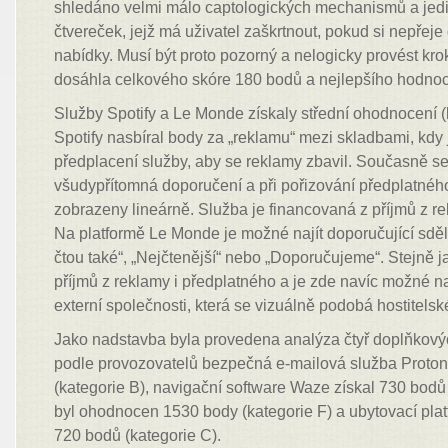
shledáno velmi málo captologických mechanismů a jedin
čtvereček, jejž má uživatel zaškrtnout, pokud si nepřeje
nabídky. Musí být proto pozorný a nelogicky provést kro
dosáhla celkového skóre 180 bodů a nejlepšího hodnoc
Služby Spotify a Le Monde získaly střední ohodnocení (
Spotify nasbíral body za „reklamu“ mezi skladbami, kdy j
předplacení služby, aby se reklamy zbavil. Současně s
všudypřítomná doporučení a při pořizování předplatnéh
zobrazeny lineárně. Služba je financovaná z příjmů z re
Na platformě Le Monde je možné najít doporučující sděle
čtou také“, „Nejčtenější“ nebo „Doporučujeme“. Stejně j
příjmů z reklamy i předplatného a je zde navíc možné na
externí společnosti, která se vizuálně podobá hostitelsk
Jako nadstavba byla provedena analýza čtyř doplňkový
podle provozovatelů bezpečná e-mailová služba Proton
(kategorie B), navigační software Waze získal 730 bodů
byl ohodnocen 1530 body (kategorie F) a ubytovací pla
720 bodů (kategorie C).