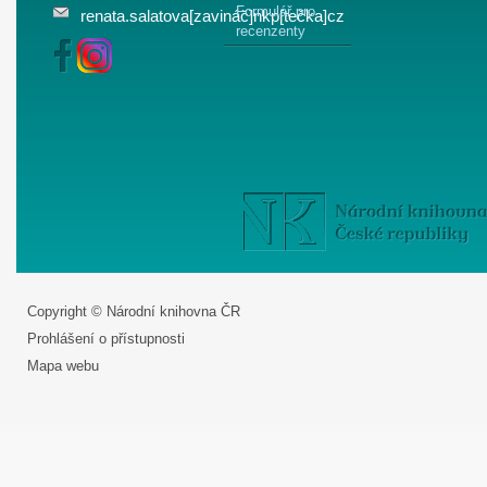
Formulář pro
renata.salatova[zavináč]nkp[tečka]cz
recenzenty
Copyright © Národní knihovna ČR
Prohlášení o přístupnosti
Mapa webu