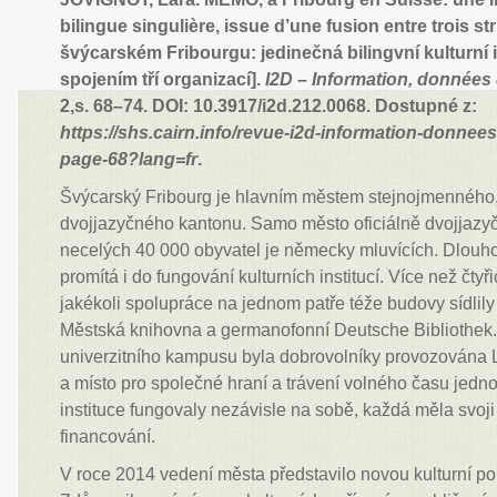
bilingue singulière, issue d’une fusion entre trois 
švýcarském Fribourgu: jedinečná bilingvní kulturní i
spojením tří organizací].
I2D – Information, donnée
2,s. 68–74. DOI: 10.3917/i2d.212.0068. Dostupné z:
https://shs.cairn.info/revue-i2d-information-donne
page-68?lang=fr
.
Švýcarský Fribourg je hlavním městem stejnojmenného, 
dvojjazyčného kantonu. Samo město oficiálně dvojjazyč
necelých 40 000 obyvatel je německy mluvících. Dlouho
promítá i do fungování kulturních institucí. Více než čtyř
jakékoli spolupráce na jednom patře téže budovy sídlily
Městská knihovna a germanofonní Deutsche Bibliothek.
univerzitního kampusu byla dobrovolníky provozována 
a místo pro společné hraní a trávení volného času jednotli
instituce fungovaly nezávisle na sobě, každá měla svoji
financování.
V roce 2014 vedení města představilo novou kulturní pol