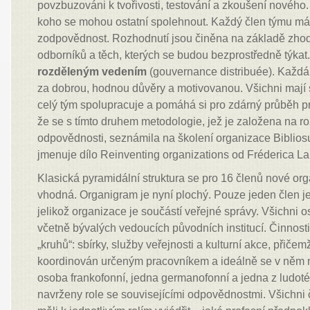
povzbuzováni k tvořivosti, testování a zkoušení nového. 
koho se mohou ostatní spolehnout. Každý člen týmu má
zodpovědnost. Rozhodnutí jsou činěna na základě zho
odborníků a těch, kterých se budou bezprostředně týkat
rozděleným vedením
(gouvernance distribuée). Každ
za dobrou, hodnou důvěry a motivovanou. Všichni mají si
celý tým spolupracuje a pomáhá si pro zdárný průběh pr
že se s tímto druhem metodologie, jež je založena na r
odpovědnosti, seznámila na školení organizace Bibliosu
jmenuje dílo Reinventing organizations od Fréderica La
Klasická pyramidální struktura se pro 16 členů nové or
vhodná. Organigram je nyní plochý. Pouze jeden člen j
jelikož organizace je součástí veřejné správy. Všichni o
včetně bývalých vedoucích původních institucí. Činnosti 
„kruhů“: sbírky, služby veřejnosti a kulturní akce, přičem
koordinován určeným pracovníkem a ideálně se v něm 
osoba frankofonní, jedna germanofonní a jedna z ludoté
navrženy role se souvisejícími odpovědnostmi. Všichni