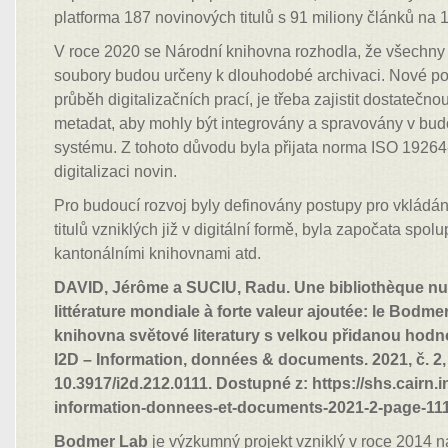
platforma 187 novinových titulů s 91 miliony článků na 
V roce 2020 se Národní knihovna rozhodla, že všechny 
soubory budou určeny k dlouhodobé archivaci. Nové po
průběh digitalizačních prací, je třeba zajistit dostatečnou 
metadat, aby mohly být integrovány a spravovány v bu
systému. Z tohoto důvodu byla přijata norma ISO 1926
digitalizaci novin.
Pro budoucí rozvoj byly definovány postupy pro vkládá
titulů vzniklých již v digitální formě, byla započata spol
kantonálními knihovnami atd.
DAVID, Jérôme a SUCIU, Radu. Une bibliothèque nu
littérature mondiale à forte valeur ajoutée: le Bodmer
knihovna světové literatury s velkou přidanou hod
I2D – Information, données & documents. 2021, č. 2, 
10.3917/i2d.212.0111. Dostupné z: https://shs.cairn.i
information-donnees-et-documents-2021-2-page-111
Bodmer Lab
je výzkumný projekt vzniklý v roce 2014 