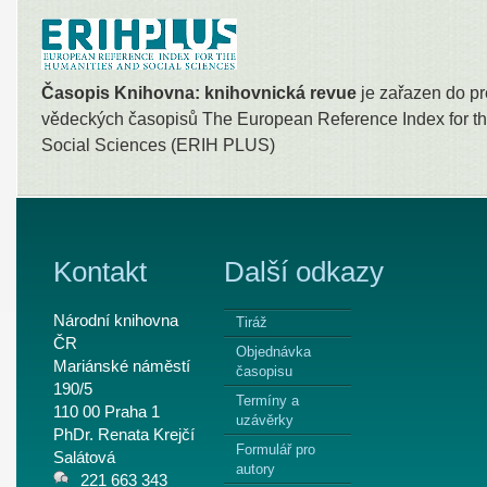
Časopis Knihovna: knihovnická revue
je zařazen do pr
vědeckých časopisů The European Reference Index for th
Social Sciences (ERIH PLUS)
Kontakt
Další odkazy
Národní knihovna
Tiráž
ČR
Objednávka
Mariánské náměstí
časopisu
190/5
Termíny a
110 00 Praha 1
uzávěrky
PhDr. Renata Krejčí
Formulář pro
Salátová
autory
221 663 343