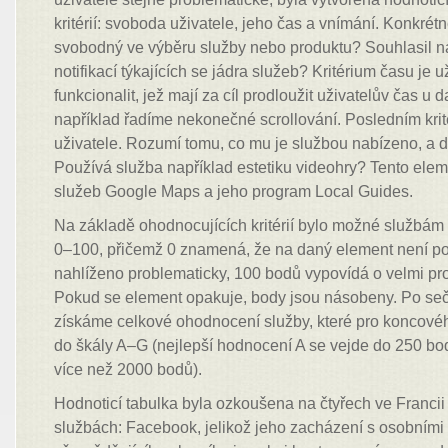
kritérií: svoboda uživatele, jeho čas a vnímání. Konkrétn
svobodný ve výběru služby nebo produktu? Souhlasil na
notifikací týkajících se jádra služeb? Kritérium času je 
funkcionalit, jež mají za cíl prodloužit uživatelův čas u
například řadíme nekonečné scrollování. Posledním krit
uživatele. Rozumí tomu, co mu je službou nabízeno, a d
Používá služba například estetiku videohry? Tento eleme
služeb Google Maps a jeho program Local Guides.
Na základě ohodnocujících kritérií bylo možné službám 
0–100, přičemž 0 znamená, že na daný element není pod
nahlíženo problematicky, 100 bodů vypovídá o velmi p
Pokud se element opakuje, body jsou násobeny. Po se
získáme celkové ohodnocení služby, které pro koncové
do škály A–G (nejlepší hodnocení A se vejde do 250 bod
více než 2000 bodů).
Hodnoticí tabulka byla ozkoušena na čtyřech ve Francii
službách: Facebook, jelikož jeho zacházení s osobními 