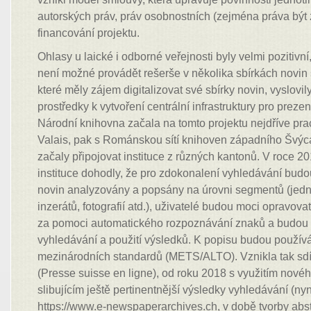
autorských práv, práv osobnostních (zejména práva být 
financování projektu.
Ohlasy u laické i odborné veřejnosti byly velmi pozitivní,
není možné provádět rešerše v několika sbírkách novin 
které měly zájem digitalizovat své sbírky novin, vyslovily
prostředky k vytvoření centrální infrastruktury pro preze
Národní knihovna začala na tomto projektu nejdříve pr
Valais, pak s Románskou sítí knihoven západního Švýc
začaly připojovat instituce z různých kantonů. V roce 20
instituce dohodly, že pro zdokonalení vyhledávání budou
novin analyzovány a popsány na úrovni segmentů (jedno
inzerátů, fotografií atd.), uživatelé budou moci opravov
za pomoci automatického rozpoznávání znaků a budou m
vyhledávání a použití výsledků. K popisu budou použí
mezinárodních standardů (METS/ALTO). Vznikla tak sd
(Presse suisse en ligne), od roku 2018 s využitím novéh
slibujícím ještě pertinentnější výsledky vyhledávání (ny
https://www.e-newspaperarchives.ch, v době tvorby abs