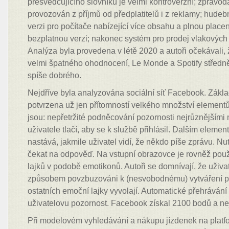
přesvědčujícího slovníku je velmi kontroverzní; zpravod
provozován z příjmů od předplatitelů i z reklamy; hudeb
verzi pro počítače nabízející více obsahu a plnou place
bezplatnou verzi; nakonec systém pro prodej vlakových 
Analýza byla provedena v létě 2020 a autoři očekávali
velmi špatného ohodnocení, Le Monde a Spotify středně
spíše dobrého.
Nejdříve byla analyzována sociální síť Facebook. Zákl
potvrzena už jen přítomností velkého množství element
jsou: nepřetržité podněcování pozornosti nejrůznějšími n
uživatele tlačí, aby se k službě přihlásil. Dalším elemen
nastává, jakmile uživatel vidí, že někdo píše zprávu. Nut
čekat na odpověď. Na vstupní obrazovce je rovněž pou
lajků v podobě emotikonů. Autoři se domnívají, že uživat
způsobem povzbuzováni k (nesvobodnému) vytváření př
ostatních emoční lajky vyvolají. Automatické přehrávání 
uživatelovu pozornost. Facebook získal 2100 bodů a ne
Při modelovém vyhledávání a nákupu jízdenek na platfo