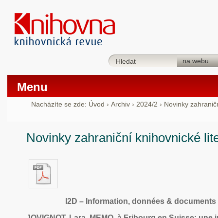
Menu
Nacházíte se zde:
Úvod
›
Archiv
›
2024/2
›
Novinky zahraniční
Novinky zahraniční knihovnické lit
I2D – Information, données & documents
JOVIGNOT, Lara. MEMO, à Fribourg en Suisse: une ins