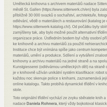
Umělecká knihovna s archivem materiálů nadace Sitte
městě St. Gallen (https://www.sitterwerk.ch/en) byla za
přibližně 30 000 svazků o sochařství, architektuře, fotogr
odlévání, vědě o materiálech a restaurování (katalog je
https://www.sitterwerk-katalog.ch/). Od počátku byly sbír
zamýšleny tak, aby bylo možné použít alternativní tříděn
organizace práce. Ústředním bodem byl vždy osobní pří
ke knihovně a archivu materiálů za použití nehierarchic
Instituce chce být vnímána spíše jako centrum kompetenc
materiálů, umění a produkce. Sdílení a vytváření znalos
knihovny a archivu materiálů na jedné straně a na spolu
Kunstgiesserei (odlévárnou uměleckých děl) na straně 
je v knihovně užíván unikátní systém klasifikace: robot s
každou noc skenuje police s knihami, zaznamenává jejic
online katalogu. Takto probíhá dynamické třídění v kni
stole.
Toto originální třídění vychází ze zvyku sběratele knih 
nadace
Daniela Rohnera
, který vždy bojkotoval klasick