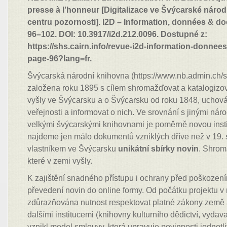
presse à l’honneur [Digitalizace ve Švýcarské národ
centru pozornosti]. I2D – Information, données & doc
96–102. DOI: 10.3917/i2d.212.0096. Dostupné z:
https://shs.cairn.info/revue-i2d-information-donne
page-96?lang=fr.
Švýcarská národní knihovna (https://www.nb.admin.ch/sn
založena roku 1895 s cílem shromažďovat a katalogizov
vyšly ve Švýcarsku a o Švýcarsku od roku 1848, uchováv
veřejnosti a informovat o nich. Ve srovnání s jinými ná
velkými švýcarskými knihovnami je poměrně novou insti
najdeme jen málo dokumentů vzniklých dříve než v 19. s
vlastníkem ve Švýcarsku
unikátní sbírky novin
. Shrom
které v zemi vyšly.
K zajištění snadného přístupu i ochrany před poškozen
převedení novin do online formy. Od počátku projektu v
zdůrazňována nutnost respektovat platné zákony země 
dalšími institucemi (knihovny kulturního dědictví, vydava
vznikl model smlouvy, která upravuje povinnosti jednotl