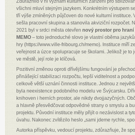
Zdůraznilo v ní význam kulturních zařízení pro sbližování
všichni mluví stejným jazykem. Konkrétním výstupem se
tří výše zmíněných půjčoven do nové kulturní instituce.
sešla pracovní skupina a stanovila akviziční rozpočet.
2021 byl v srdci města otevřen
nový prostor pro hraní
MEMO
– toto jednoduché slovo je vlastní oběma jazyků
hry (https://www.ville-fribourg.ch/memo). Instituce míří
veřejnost a úzce spolupracuje se školami. Jelikož je to j
ve městě, její role je klíčová.
Pozitivní změnou oproti dřívějšímu fungování je přech
přinášející stabilizaci rozpočtu, lepší viditelnost a pod
celkově větší uznání činnosti instituce. Jednou z největ
byla neexistence podobného modelu ve Švýcarsku. Dřív
knihoven i herních prostor, ale nikdy dvojjazyčných. Obč
a hlavně přesvědčovat odpovědné strany o smyslu a 
projektu. Původní instituce měly přijít o nezávislost a ty
úvahu. Nakonec zvítězilo heslo „sami jdeme rychle, spo
Autorka příspěvku, vedoucí projektu, zdůrazňuje, že spo