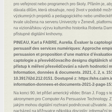
pro veřejnost nebo programech pro školy. Přáním je, aby
dávala dílům, která obsahuje, nový život v podobě mo
výzkumných projektů a pedagogického nebo uměleckého 
trvale uložena na serveru Univerzity v Ženevě, platfo
na vizionářskou výzvu kulturního historika Roberta Da
přístupné digitální knihovny.
PINEAU, Karl a FABRE, Aurelia. Évaluer la captologi
persuasif des services numériques: Approche empir
persuasion et proposition d’une matrice d’évaluati
captologie a přesvědčovacího designu digitálních s
přístup k měření přesvědčování a návrh hodnoticí ma
Information, données & documents. 2021, č. 2, s. 15
10.3917/i2d.212.0151. Dostupné z: https://shs.cairn.i
information-donnees-et-documents-2021-2-page-151
Na konci 90. let přišel americký vědec Brian J. Fogg s 
akronymem pro Computer As Persuasive Technology. Za
jakým mohou digitální rozhraní podněcovat uživatele. 
nacházejí na křižovatce několika disciplín: informační 