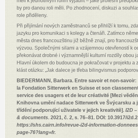
měli k jednotlivým rolím vyjádřit – jaké profesní předpo
by pro danou roli měli. Po zhodnocení, diskuzi a souhl
role přiděleny.
Při přijímání nových zaměstnanců se přihlíží k tomu, z
jazyku pro komunikaci s kolegy a čtenáři. Zatímco něme
města dnes francouzštinu již běžně znají, pro francouz
výzvou. Společnými silami a vzájemnou otevřeností k o
překonávat drobné i významnější kulturní rozdíly obou 
Hlavní úkolem do budoucna je pokračovat v projektu a 
klást otázku: „Jak dalece je třeba bilingvismus podporo
BIEDERMANN, Barbara. Entre savoir et non-savoir: 
la Fondation Sitterwerk en Suisse et son classeme
service des usagers et de leur créativité [Mezi věd
Knihovna umění nadace Sitterwerk ve Švýcarsku a j
třídění podporující uživatele v jejich kreativitě].
I2D –
& documents
. 2021, č. 2, s. 76–81. DOI: 10.3917/i2d
https://shs.cairn.info/revue-i2d-information-donne
page-76?lang=fr.