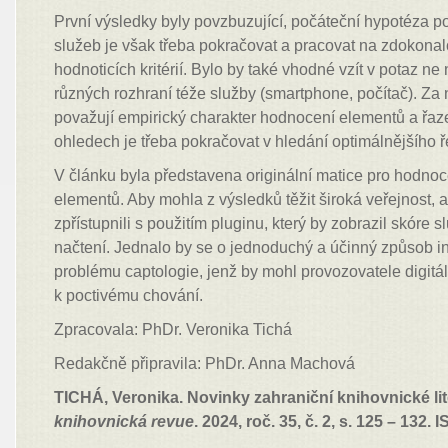
První výsledky byly povzbuzující, počáteční hypotéza p
služeb je však třeba pokračovat a pracovat na zdokona
hodnoticích kritérií. Bylo by také vhodné vzít v potaz n
různých rozhraní téže služby (smartphone, počítač). Za n
považují empirický charakter hodnocení elementů a řaze
ohledech je třeba pokračovat v hledání optimálnějšího ř
V článku byla představena originální matice pro hodnoc
elementů. Aby mohla z výsledků těžit široká veřejnost, au
zpřístupnili s použitím pluginu, který by zobrazil skóre 
načtení. Jednalo by se o jednoduchý a účinný způsob i
problému captologie, jenž by mohl provozovatele digit
k poctivému chování.
Zpracovala: PhDr. Veronika Tichá
Redakčně připravila: PhDr. Anna Machová
TICHÁ, Veronika. Novinky zahraniční knihovnické lit
knihovnická revue
. 2024, roč. 35, č. 2, s. 125 – 132.