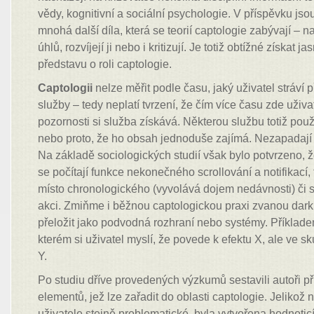
vědy, kognitivní a sociální psychologie. V příspěvku jso
mnohá další díla, která se teorií captologie zabývají – na
úhlů, rozvíjejí ji nebo i kritizují. Je totiž obtížné získat 
představu o roli captologie.
Captologii
nelze měřit podle času, jaký uživatel stráví 
služby – tedy neplatí tvrzení, že čím více času zde uživat
pozornosti si služba získává. Některou službu totiž pou
nebo proto, že ho obsah jednoduše zajímá. Nezapadají
Na základě sociologických studií však bylo potvrzeno, ž
se počítají funkce nekonečného scrollování a notifikací,
místo chronologického (vyvolává dojem nedávnosti) či s
akci. Zmiňme i běžnou captologickou praxi zvanou dark 
přeložit jako podvodná rozhraní nebo systémy. Příkladem
kterém si uživatel myslí, že povede k efektu X, ale ve s
Y.
Po studiu dříve provedených výzkumů sestavili autoři p
elementů, jež lze zařadit do oblasti captologie. Jelikož
uživatele stejně problematické, byla vytvořena hodnoticí