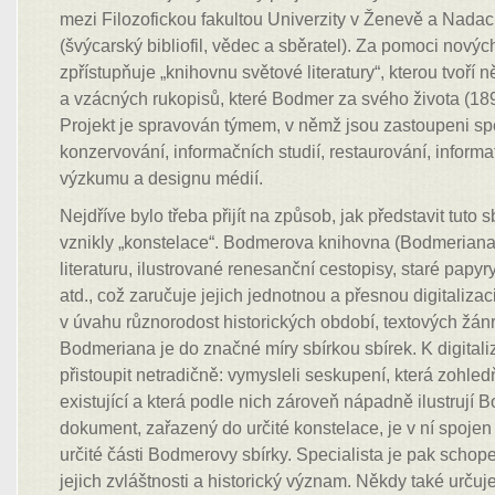
mezi Filozofickou fakultou Univerzity v Ženevě a Nada
(švýcarský bibliofil, vědec a sběratel). Za pomoci novýc
zpřístupňuje „knihovnu světové literatury“, kterou tvoří ně
a vzácných rukopisů, které Bodmer za svého života (1
Projekt je spravován týmem, v němž jsou zastoupeni spe
konzervování, informačních studií, restaurování, informat
výzkumu a designu médií.
Nejdříve bylo třeba přijít na způsob, jak představit tuto s
vznikly „konstelace“. Bodmerova knihovna (Bodmeriana
literaturu, ilustrované renesanční cestopisy, staré papy
atd., což zaručuje jejich jednotnou a přesnou digitalizac
v úvahu různorodost historických období, textových žánr
Bodmeriana je do značné míry sbírkou sbírek. K digitali
přistoupit netradičně: vymysleli seskupení, která zohledň
existující a která podle nich zároveň nápadně ilustruj
dokument, zařazený do určité konstelace, je v ní spojen
určité části Bodmerovy sbírky. Specialista je pak scho
jejich zvláštnosti a historický význam. Někdy také urču