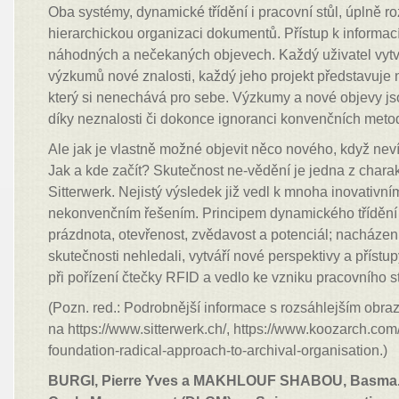
Oba systémy, dynamické třídění i pracovní stůl, úplně ro
hierarchickou organizaci dokumentů. Přístup k informac
náhodných a nečekaných objevech. Každý uživatel vyt
výzkumů nové znalosti, každý jeho projekt představuje 
který si nenechává pro sebe. Výzkumy a nové objevy js
díky neznalosti či dokonce ignoranci konvenčních meto
Ale jak je vlastně možné objevit něco nového, když nev
Jak a kde začít? Skutečnost ne-vědění je jedna z charak
Sitterwerk. Nejistý výsledek již vedl k mnoha inovativn
nekonvenčním řešením. Principem dynamického třídění 
prázdnota, otevřenost, zvědavost a potenciál; nacházen
skutečnosti nehledali, vytváří nové perspektivy a přístu
při pořízení čtečky RFID a vedlo ke vzniku pracovního st
(Pozn. red.: Podrobnější informace s rozsáhlejším ob
na https://www.sitterwerk.ch/, https://www.koozarch.com
foundation-radical-approach-to-archival-organisation.)
BURGI, Pierre Yves a MAKHLOUF SHABOU, Basma. Le