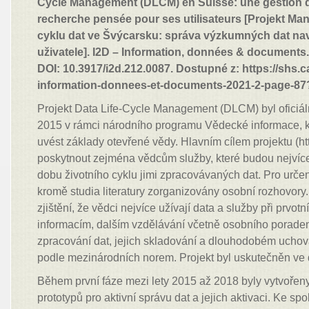
Cycle Management (DLCM) en Suisse: une gestion 
recherche pensée pour ses utilisateurs [Projekt Ma
cyklu dat ve Švýcarsku: správa výzkumných dat na
uživatele]. I2D – Information, données & documents. 2
DOI: 10.3917/i2d.212.0087. Dostupné z: https://shs.ca
information-donnees-et-documents-2021-2-page-87?
Projekt Data Life-Cycle Management (DLCM) byl oficiál
2015 v rámci národního programu Vědecké informace, k
uvést základy otevřené vědy. Hlavním cílem projektu (ht
poskytnout zejména vědcům služby, které budou nejvíce
dobu životního cyklu jimi zpracovávaných dat. Pro určen
kromě studia literatury zorganizovány osobní rozhovory
zjištění, že vědci nejvíce užívají data a služby při prvotn
informacím, dalším vzdělávání včetně osobního poraden
zpracování dat, jejich skladování a dlouhodobém uchov
podle mezinárodních norem. Projekt byl uskutečněn ve 
Během první fáze mezi lety 2015 až 2018 byly vytvořen
prototypů pro aktivní správu dat a jejich aktivaci. Ke spo