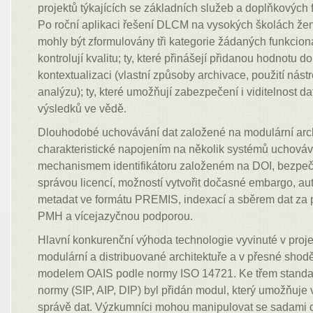
projektů týkajících se základních služeb a doplňkových 
Po roční aplikaci řešení DLCM na vysokých školách ž
mohly být zformulovány tři kategorie žádaných funkcionalit
kontrolují kvalitu; ty, které přinášejí přidanou hodnotu 
kontextualizaci (vlastní způsoby archivace, použití nástr
analýzu); ty, které umožňují zabezpečení i viditelnost dat
výsledků ve vědě.
Dlouhodobé uchovávání dat založené na modulární arch
charakteristické napojením na několik systémů uchovává
mechanismem identifikátoru založeném na DOI, bezpeč
správou licencí, možností vytvořit dočasné embargo, a
metadat ve formátu PREMIS, indexací a sběrem dat za p
PMH a vícejazyčnou podporou.
Hlavní konkurenční výhoda technologie vyvinuté v proj
modulární a distribuované architektuře a v přesné shod
modelem OAIS podle normy ISO 14721. Ke třem standar
normy (SIP, AIP, DIP) byl přidán modul, který umožňuje ve
správě dat. Výzkumníci mohou manipulovat se sadami da