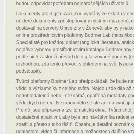
budou odpovídat potřebám nejnáročnějších uživatelů.
Dokumenty pro digitalizaci jsou vybrány ze skladu v ob
některé dokumenty zpřístupňovány místním muzeem), 
dostávají na servery Univerzity v Ženevě, aby byly nak
online prostřednictvím platformy Bodmer Lab (https://bod
Specialisté pro každou oblast (anglická literatura, antická
nejdříve vyberou prostřednictvím katalogu Bodmeriany d
podle nich zaslouží převod do digitalizované podoby (re
rozhodnou, zda tento převod, s ohledem na svůj fyzický
podstoupit).
Tvůrci platformy Bodmer Lab předpokládali, že bude n
vědci a výzkumníky z celého světa. Najdou zde díla až 
nedohledatelná nebo i neznámá, opatřená metadaty pod
vědeckých norem. Nezapomnělo se ale ani na vyučující 
Pro ně jsou připravena tzv. tematická okna. Tvůrci chtěj
dostatečně atraktivní, aby byla pro návštěvníka radost s
ztratit, a přesto z toho těžit“. Obsahuje detailní poznámk
událostem, videa či informace o možnostech dalšího v