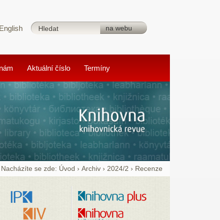
English
 nám
Aktuální číslo
Termíny
Nacházíte se zde:
Úvod
›
Archiv
›
2024/2
›
Recenze