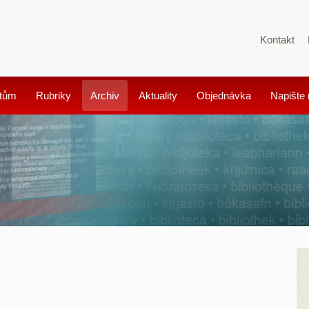
Kontakt
tům
Rubriky
Archiv
Aktuality
Objednávka
Napište