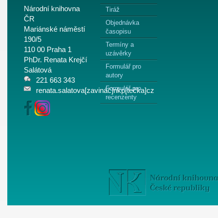
Národní knihovna
Tiráž
ČR
Objednávka
Mariánské náměstí
časopisu
190/5
Termíny a
110 00 Praha 1
uzávěrky
PhDr. Renata Krejčí
Formulář pro
Salátová
autory
221 663 343
Formulář pro
renata.salatova[zavináč]nkp[tečka]cz
recenzenty