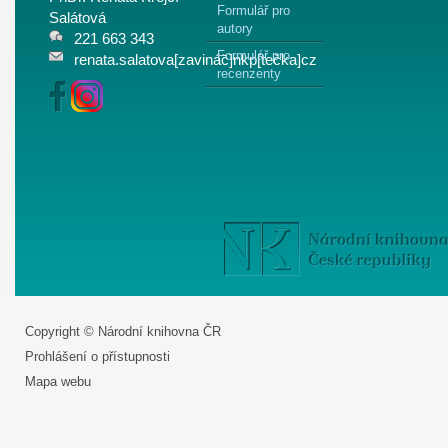
Formulář pro
Salátová
autory
221 663 343
Formulář pro
renata.salatova[zavináč]nkp[tečka]cz
recenzenty
Copyright © Národní knihovna ČR
Prohlášení o přístupnosti
Mapa webu