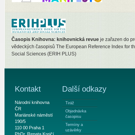
Časopis Knihovna: knihovnická revue
je zařazen do pr
vědeckých časopisů The European Reference Index for th
Social Sciences (ERIH PLUS)
Kontakt
Další odkazy
Národní knihovna
Tiráž
ČR
Objednávka
Mariánské náměstí
časopisu
190/5
Termíny a
110 00 Praha 1
uzávěrky
PhDr. Renata Krejčí