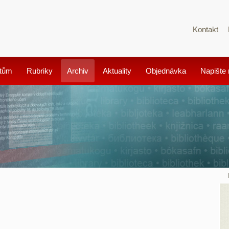
Kontakt
tům
Rubriky
Archiv
Aktuality
Objednávka
Napište