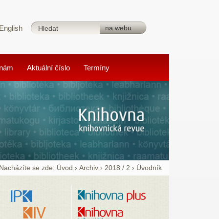
English
 nám
Aktuální číslo
Termíny
Nacházíte se zde:
Úvod
›
Archiv
›
2018 / 2
›
Úvodník