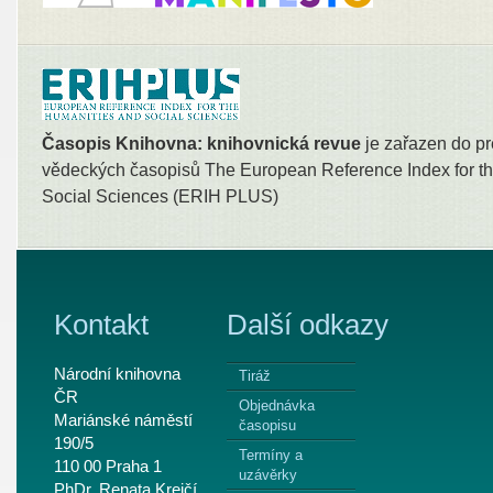
Časopis Knihovna: knihovnická revue
je zařazen do pr
vědeckých časopisů The European Reference Index for th
Social Sciences (ERIH PLUS)
Kontakt
Další odkazy
Národní knihovna
Tiráž
ČR
Objednávka
Mariánské náměstí
časopisu
190/5
Termíny a
110 00 Praha 1
uzávěrky
PhDr. Renata Krejčí