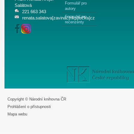
Formulář pro
Salátová
autory
221 663 343
Formulář pro
renata.salatova[zavináč]nkp[tečka]cz
recenzenty
Copyright © Národní knihovna ČR
Prohlášení o přístupnosti
Mapa webu