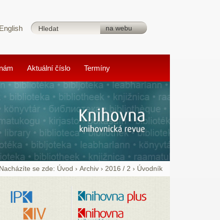
English
 nám
Aktuální číslo
Termíny
Nacházíte se zde:
Úvod
›
Archiv
›
2016 / 2
›
Úvodník