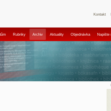
Kontakt
tům
Rubriky
Archiv
Aktuality
Objednávka
Napište