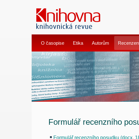
O časopise
Etika
Autorům
Recenzen
Formulář recenzního pos
Formulář recenzního posudku (docx, 1