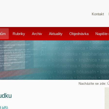
Kontakt
tům
Rubriky
Archiv
Aktuality
Objednávka
Napište
Nacházíte se zde:
udku
8 kB)