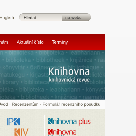
English
 nám
Aktuální číslo
Termíny
Úvod
›
Recenzentům
›
Formulář recenzního posudku