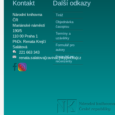
Kontakt
Další odkazy
Národní knihovna
Tiráž
ČR
Objednávka
Mariánské náměstí
časopisu
190/5
Termíny a
110 00 Praha 1
uzávěrky
PhDr. Renata Krejčí
Formulář pro
Salátová
autory
221 663 343
Formulář pro
renata.salatova[zavináč]nkp[tečka]cz
recenzenty