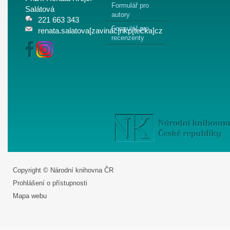
Formulář pro
Salátová
autory
221 663 343
Formulář pro
renata.salatova[zavináč]nkp[tečka]cz
recenzenty
Copyright © Národní knihovna ČR
Prohlášení o přístupnosti
Mapa webu