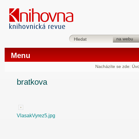
Menu
Nacházíte se zde:
Úv
bratkova
VlasakVyrez5.jpg