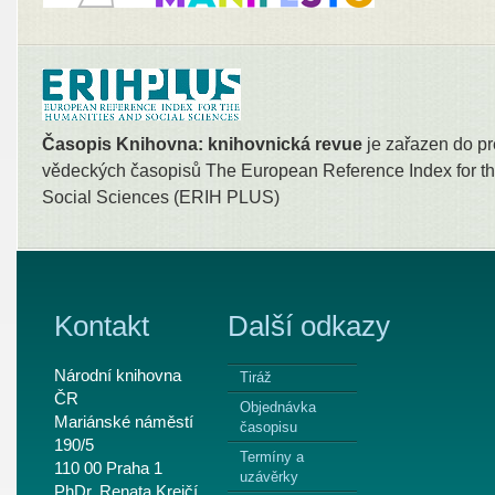
Časopis Knihovna: knihovnická revue
je zařazen do pr
vědeckých časopisů The European Reference Index for th
Social Sciences (ERIH PLUS)
Kontakt
Další odkazy
Národní knihovna
Tiráž
ČR
Objednávka
Mariánské náměstí
časopisu
190/5
Termíny a
110 00 Praha 1
uzávěrky
PhDr. Renata Krejčí