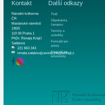
Kontakt
Další odkazy
Národní knihovna
Tiráž
ČR
Objednávka
Mariánské náměstí
časopisu
190/5
Termíny a
110 00 Praha 1
uzávěrky
PhDr. Renata Krejčí
Formulář pro
Salátová
autory
221 663 343
Formulář pro
renata.salatova[zavináč]nkp[tečka]cz
recenzenty