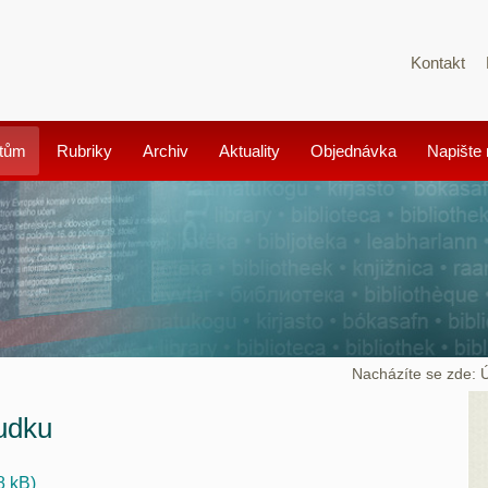
Kontakt
tům
Rubriky
Archiv
Aktuality
Objednávka
Napište
Nacházíte se zde:
udku
8 kB)