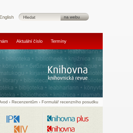
English
 nám
Aktuální číslo
Termíny
Úvod
›
Recenzentům
›
Formulář recenzního posudku