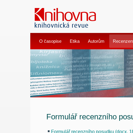
O časopise
Etika
Autorům
Recenzen
Formulář recenzního pos
Formulář recenzního posudku (docx, 1