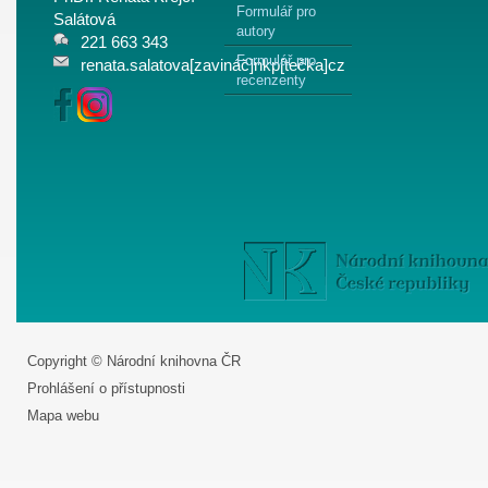
Formulář pro
Salátová
autory
221 663 343
Formulář pro
renata.salatova[zavináč]nkp[tečka]cz
recenzenty
Copyright © Národní knihovna ČR
Prohlášení o přístupnosti
Mapa webu