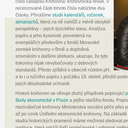
číslo časopisu Knihovna: knihovnická revue. V
recenzované části tohoto čísla nabízíme dva
články. Přinášíme
studii kalendářů, ročenek,
almanachů
, která na ně nahlíží z méně obvyklé
perspektivy – jejich fyzického stavu. Analýza
papíru a jeho kyselosti, provedená na
exemplářích především z fondů Moravské
zemské knihovny v Brně a doplněná
srovnáním s dalšími sbírkami, ukazuje, že tyto
tiskoviny nijak nevybočovaly z dobových
standardů. Přesto zjištění o obecně nízkém pH,
a to i u ručního papíru z počátku 19. století, přináší po
jejich dlouhodobé ochraně.
Historii knihoven se věnuje druhý příspěvek popisující
p
školy ekonomické v Praze
a jejího staršího fondu. Popi
meziválečné knihovny Ministerstva sociální péče přes 
až po vznik Ústřední ekonomické knihovny. Na základě 
studia historických pramenů máme možnost sledovat p
instituce, která odráží širší společenské i odborné změn