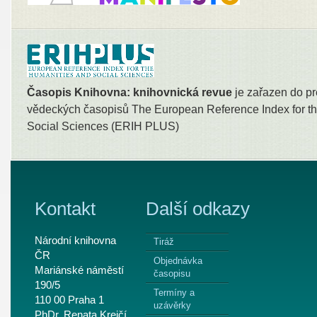
Časopis Knihovna: knihovnická revue
je zařazen do pr
vědeckých časopisů The European Reference Index for th
Social Sciences (ERIH PLUS)
Kontakt
Další odkazy
Národní knihovna
Tiráž
ČR
Objednávka
Mariánské náměstí
časopisu
190/5
Termíny a
110 00 Praha 1
uzávěrky
PhDr. Renata Krejčí