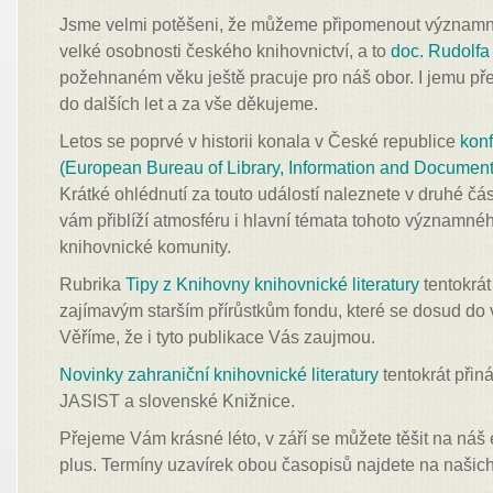
Jsme velmi potěšeni, že můžeme připomenout významné 
velké osobnosti českého knihovnictví, a to
doc. Rudolfa
požehnaném věku ještě pracuje pro náš obor. I jemu pře
do dalších let a za vše děkujeme.
Letos se poprvé v historii konala v České republice
kon
(European Bureau of Library, Information and Document
Krátké ohlédnutí za touto událostí naleznete v druhé část
vám přiblíží atmosféru i hlavní témata tohoto významné
knihovnické komunity.
Rubrika
Tipy z Knihovny knihovnické literatury
tentokrát
zajímavým starším přírůstkům fondu, které se dosud do 
Věříme, že i tyto publikace Vás zaujmou.
Novinky zahraniční knihovnické literatury
tentokrát přin
JASIST a slovenské Knižnice.
Přejeme Vám krásné léto, v září se můžete těšit na náš
plus. Termíny uzavírek obou časopisů najdete na našic