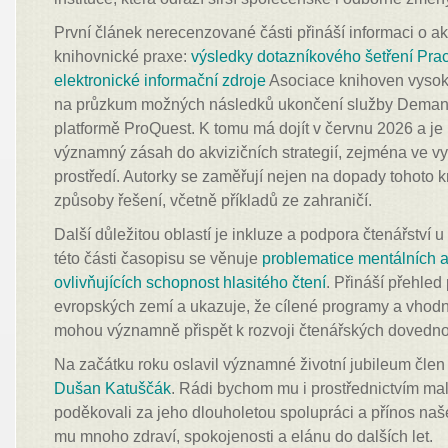
První článek nerecenzované části přináší informaci o a
knihovnické praxe:
výsledky dotazníkového šetření Pra
elektronické informační zdroje
Asociace knihoven vyso
na průzkum možných následků ukončení služby Demand
platformě ProQuest. K tomu má dojít v červnu 2026 a j
významný zásah do akvizičních strategií, zejména ve 
prostředí. Autorky se zaměřují nejen na dopady tohoto k
způsoby řešení, včetně příkladů ze zahraničí.
Další důležitou oblastí je inkluze a podpora čtenářství u
této části časopisu se věnuje
problematice mentálních a
ovlivňujících schopnost hlasitého čtení
. Přináší přehled
evropských zemí a ukazuje, že cílené programy a vhod
mohou významně přispět k rozvoji čtenářských dovednos
Na začátku roku oslavil významné životní jubileum člen
Dušan Katuščák
. Rádi bychom mu i prostřednictvím m
poděkovali za jeho dlouholetou spolupráci a přínos na
mu mnoho zdraví, spokojenosti a elánu do dalších let.