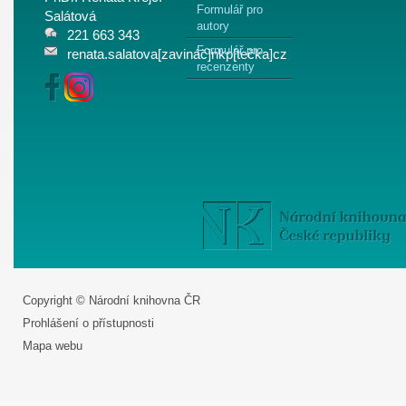
Formulář pro
Salátová
autory
221 663 343
Formulář pro
renata.salatova[zavináč]nkp[tečka]cz
recenzenty
Copyright © Národní knihovna ČR
Prohlášení o přístupnosti
Mapa webu