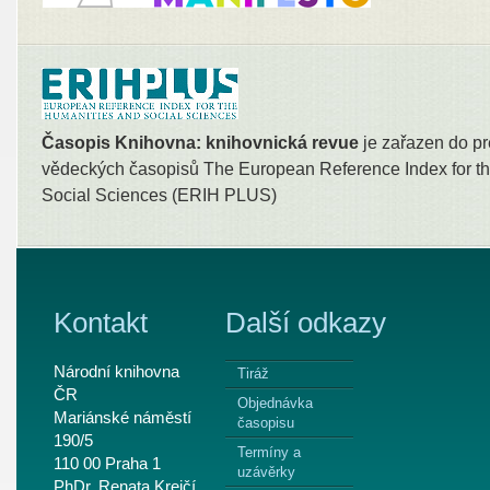
Časopis Knihovna: knihovnická revue
je zařazen do pr
vědeckých časopisů The European Reference Index for th
Social Sciences (ERIH PLUS)
Kontakt
Další odkazy
Národní knihovna
Tiráž
ČR
Objednávka
Mariánské náměstí
časopisu
190/5
Termíny a
110 00 Praha 1
uzávěrky
PhDr. Renata Krejčí