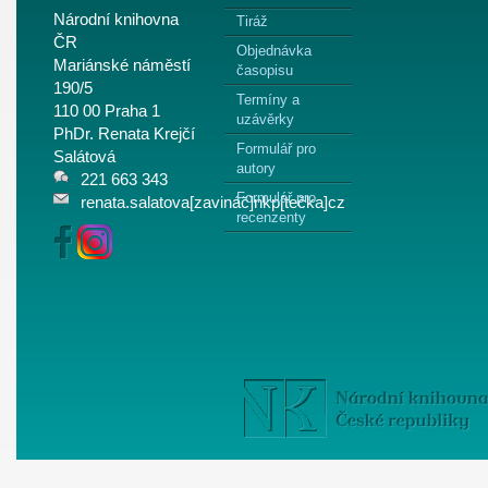
Národní knihovna
Tiráž
ČR
Objednávka
Mariánské náměstí
časopisu
190/5
Termíny a
110 00 Praha 1
uzávěrky
PhDr. Renata Krejčí
Formulář pro
Salátová
autory
221 663 343
Formulář pro
renata.salatova[zavináč]nkp[tečka]cz
recenzenty