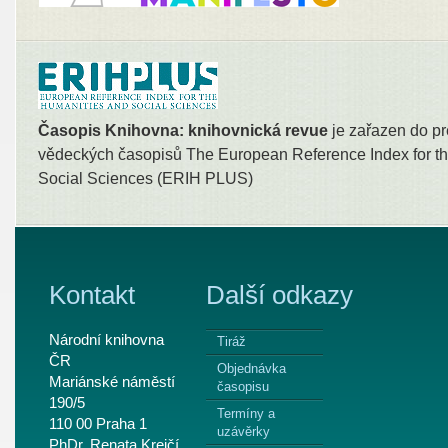
Časopis Knihovna: knihovnická revue
je zařazen do pr
vědeckých časopisů The European Reference Index for th
Social Sciences (ERIH PLUS)
Kontakt
Další odkazy
Národní knihovna
Tiráž
ČR
Objednávka
Mariánské náměstí
časopisu
190/5
Termíny a
110 00 Praha 1
uzávěrky
PhDr. Renata Krejčí