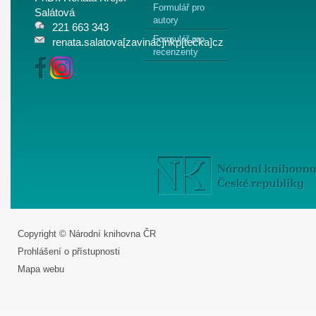
Formulář pro
Salátová
autory
221 663 343
Formulář pro
renata.salatova[zavináč]nkp[tečka]cz
recenzenty
Copyright © Národní knihovna ČR
Prohlášení o přístupnosti
Mapa webu