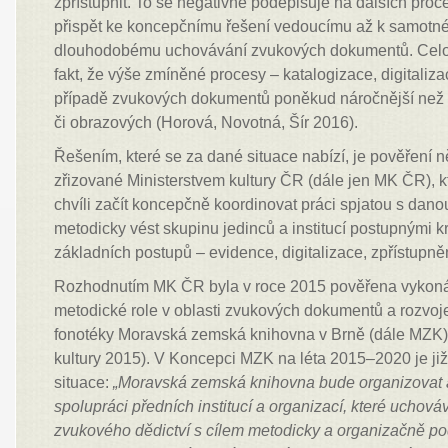
zpřístupnit. To se negativně podepisuje na dalších proc
přispět ke koncepčnímu řešení vedoucímu až k samotné d
dlouhodobému uchovávání zvukových dokumentů. Celou t
fakt, že výše zmíněné procesy – katalogizace, digitaliza
případě zvukových dokumentů poněkud náročnější než
či obrazových (Horová, Novotná, Šír 2016).
Řešením, které se za dané situace nabízí, je pověření ně
zřizované Ministerstvem kultury ČR (dále jen MK ČR), kt
chvíli začít koncepčně koordinovat práci spjatou s dan
metodicky vést skupinu jedinců a institucí postupnými kr
základních postupů – evidence, digitalizace, zpřístupně
Rozhodnutím MK ČR byla v roce 2015 pověřena vykoná
metodické role v oblasti zvukových dokumentů a rozvoje
fonotéky Moravská zemská knihovna v Brně (dále MZK) 
kultury 2015). V Koncepci MZK na léta 2015–2020 je j
situace:
„Moravská zemská knihovna bude
organizovat 
spolupráci předních institucí a organizací, které uchová
zvukového dědictví s cílem metodicky a organizačně po