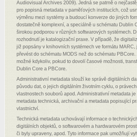
Audiovisual Archives 2009). Jedná se patrně o nejčast
pro popisná metadata v paměťových institucích, což usn
výměnu mezi systémy a budoucí konverze do jiných f
dostatečně komplexní, a speciálně u schématu Dublin Co
širokou podporou v různých softwarových systémech. D
rozhodnutí je katalogizační praxe. V případě, že digita
již popsány v knihovních systémech ve formátu MARC, 
převést do schématu MODS než do schématu PBCore.
možné kdykoliv, pokud to dovolí časové možnosti, tran
Dublin Core a PBCore.
Administrativní metadata slouží ke správě digitálních d
původu dat, o jejich digitálním životním cyklu, o právec
vlastnostech souborů apod. Administrativní metadata je
metadata technická, archivační a metadata popisující 
vlastnictví.
Technická metadata uchovávají informace o technickýc
digitálních objektů, o softwarovém a hardwarovém prostř
či byly upraveny, apod. Tyto informace pak umožňují v