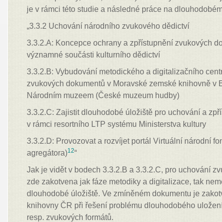
je v rámci této studie a následné práce na dlouhodobém
„3.3.2 Uchování národního zvukového dědictví
3.3.2.A: Koncepce ochrany a zpřístupnění zvukových d
významné součásti kulturního dědictví
3.3.2.B: Vybudování metodického a digitalizačního cent
zvukových dokumentů v Moravské zemské knihovně v Br
Národním muzeem (České muzeum hudby)
3.3.2.C: Zajistit dlouhodobé úložiště pro uchování a zp
v rámci resortního LTP systému Ministerstva kultury
3.3.2.D: Provozovat a rozvíjet portál Virtuální národní f
12
agregátora)
“
Jak je vidět v bodech 3.3.2.B a 3.3.2.C, pro uchování 
zde zakotvena jak fáze metodiky a digitalizace, tak nem
dlouhodobé úložiště. Ve zmíněném dokumentu je zako
knihovny ČR při řešení problému dlouhodobého uložen
resp. zvukových formátů.