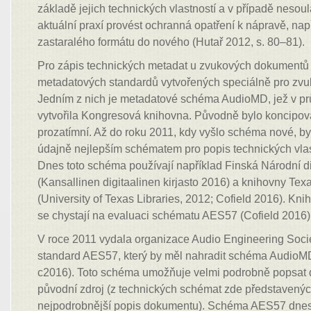
základě jejich technických vlastností a v případě nesoul
aktuální praxí provést ochranná opatření k nápravě, nap
zastaralého formátu do nového (Hutař 2012, s. 80–81).
Pro zápis technických metadat u zvukových dokumentů 
metadatových standardů vytvořených speciálně pro zv
Jedním z nich je metadatové schéma AudioMD, jež v p
vytvořila Kongresová knihovna. Původně bylo koncipo
prozatímní. Až do roku 2011, kdy vyšlo schéma nové, 
údajně nejlepším schématem pro popis technických vlas
Dnes toto schéma používají například Finská Národní di
(Kansallinen digitaalinen kirjasto 2016) a knihovny Tex
(University of Texas Libraries, 2012; Cofield 2016). Kn
se chystají na evaluaci schématu AES57 (Cofield 2016)
V roce 2011 vydala organizace Audio Engineering Soci
standard AES57, který by měl nahradit schéma AudioM
c2016). Toto schéma umožňuje velmi podrobně popsat dig
původní zdroj (z technických schémat zde představený
nejpodrobnější popis dokumentu). Schéma AES57 dnes