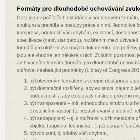
Formáty pro dlouhodobé uchovávání zvu
Data jsou v počítačích ukládána v souborovém formátu, k
strukturu a pravidla a postupy práce s nimi. Jednotlivé f
komprese, odolností vůči chybám, existencí, dostupností
specifikace (např. standardu), rozšířením mezi uživateli
formátů pro uložení zvukových dokumentů, pro potřeby 
jsou ale vhodné jen některé z nich. Zvláštní pozornost j
archivačního formátu (formátu pro dlouhodobé uchovává
splňovat následující podmínky (Library of Congress 201
být otevřeným formátem s veřejně dostupnou a po
být dostatečně rozšířený, aby existoval zájem o je
budoucnosti a aby existovaly nástroje pro jeho mig
být transparentní – mít jednoduchou strukturu a b
existujícími nástroji (tj. nezašifrovaný a ideálně 
být sebepopisný – tj. s možností vložit metadata p
objektu (popisná, technická…), jež usnadní správu
být robustní, tj. odolný vůči chybám,