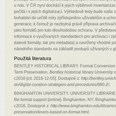
u nás. V ČR nyní dochází k jejich výběrové inventarizac
počítá i s jejich digitalizací. Výhledově tedy bude naše 
bohatství do určitě míry zpřístupněno uživatelům a uch
generace, k čemuž je nezbytná právě příprava archivač
jako formátů pro tuto dlouhodobou ochranu. V představe
informace o využívaných standardech pro archivaci i zpř
datové formáty, tak pro metadata) a navrženy vhodné po
národního standardu na základě postupů užívaných v gl
Použitá literatura
BENTLEY HISTORICAL LIBRARY. Format Conversion St
Term Preservation.
Bentley historical library University 
c2016 [cit. 2016-12-05]. Dostupné z:
http://bentley.umi
do/digital-curation-strategies-and-procedures/680-2/
.
BINGHAMTON UNIVERSITY. UNIVERSITY LIBRARIES. D
file format support [online]. Binghamton, NY: Binghamton
c2016. Dostupné z:
http://www.binghamton.edu/libraries
preservation/levels-based-on-format.html
.