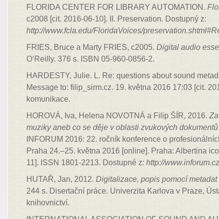
FLORIDA CENTER FOR LIBRARY AUTOMATION.
Flo
c2008 [cit. 2016-06-10]. II. Preservation. Dostupný z:
http://www.fcla.edu/FloridaVoices/preservation.shtm
FRIES, Bruce a Marty FRIES, c2005.
Digital audio esse
O‘Reilly. 376 s. ISBN 05-960-0856-2.
HARDESTY, Julie. L. Re: questions about sound metadat
Message to: filip_sirm.cz. 19. května 2016 17:03 [cit. 2
komunikace.
HOROVÁ, Iva, Helena NOVOTNÁ a Filip ŠÍR, 2016.
Za
muziky aneb co se děje
v oblasti zvukových dokumentů u
INFORUM 2016: 22. ročník konference o profesionálních
Praha 24.–25. května 2016 [online]. Praha: Albertina ico
11]. ISSN 1801-2213. Dostupné z:
http://www.inforum.cz/
HUTAŘ, Jan, 2012.
Digitalizace, popis pomocí metadat 
244 s. Disertační práce. Univerzita Karlova v Praze, Úst
knihovnictví.