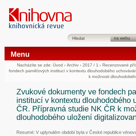
Menu
Nacházíte se zde:
Úvod
›
Archiv
›
2017 / 1
›
Recenzované pří
fondech paměťových institucí v kontextu dlouhodobého uchováván
k možnosti dlouhodobého 
Zvukové dokumenty ve fondech p
institucí v kontextu dlouhodobého
ČR. Přípravná studie NK ČR k mo
dlouhodobého uložení digitalizovan
Resumé: V uplynulém období byla v České republice věnov