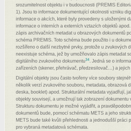
srozumitelnost objektu i v budoucnosti (PREMIS Editori
1). Jsou to informace dokumentující okolnosti vzniku di
informace o akcích, které byly provedeny s uloženými d
informace o interních a externích vztazích objektů apod
zápis archivačních metadat u obrazových dokumentů p
schéma PREMIS. Toto schéma bude použito i u dokum
rozšířeno o další nezbytné prvky, protože u zvukových
neexistuje schéma, jež by umožňovalo zápis metadat so
34
digitálního zvukového dokumentu
. Jedná se o inform
zařízeních (skener, přehrávač, předzesilovač…) a jejich
Digitální objekty jsou často tvořeny více soubory stejné
několik verzí zvukového souboru, metadata, obrazová da
deska, booklet) apod. Strukturální metadata vyjadřují, ja
objekty souvisejí, a umožnují tak zobrazení dokumentu
Strukturu dokumentu je možné vyjádřit, a pravděpodob
dokumentů bude, pomocí schématu METS a jeho strukt
METS bude také kvůli přehlednosti a jednodušší práci p
pro vybraná metadatová schémata.