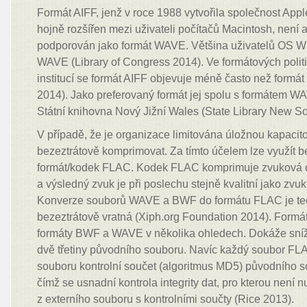
Formát AIFF, jenž v roce 1988 vytvořila společnost Appl
hojně rozšířen mezi uživateli počítačů Macintosh, není a
podporován jako formát WAVE. Většina uživatelů OS W
WAVE (Library of Congress 2014). Ve formátových poli
institucí se formát AIFF objevuje méně často než form
2014). Jako preferovaný formát jej spolu s formátem W
Státní knihovna Nový Jižní Wales (State Library New S
V případě, že je organizace limitována úložnou kapacit
bezeztrátově komprimovat. Za tímto účelem lze využít b
formát/kodek FLAC. Kodek FLAC komprimuje zvuková da
a výsledný zvuk je při poslechu stejně kvalitní jako zv
Konverze souborů WAVE a BWF do formátu FLAC je teor
bezeztrátově vratná (Xiph.org Foundation 2014). Form
formáty BWF a WAVE v několika ohledech. Dokáže sníži
dvě třetiny původního souboru. Navíc každý soubor FL
souboru kontrolní součet (algoritmus MD5) původníh
čímž se usnadní kontrola integrity dat, pro kterou není 
z externího souboru s kontrolními součty (Rice 2013).