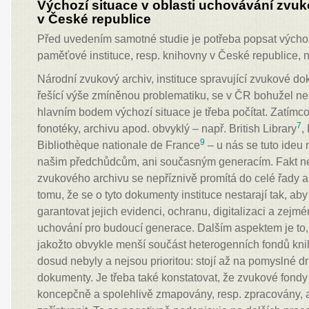
Výchozí situace v oblasti uchovávání zv
v České republice
Před uvedením samotné studie je potřeba popsat výchozí
paměťové instituce, resp. knihovny v České republice, n
Národní zvukový archiv, instituce spravující zvukové 
řešící výše zmíněnou problematiku, se v ČR bohužel ne
hlavním bodem výchozí situace je třeba počítat. Zatímco
7
fonotéky, archivu apod. obvyklý – např. British Library
,
9
Bibliothèque nationale de France
– u nás se tuto ideu 
našim předchůdcům, ani současným generacím. Fakt n
zvukového archivu se nepříznivě promítá do celé řady a
tomu, že se o tyto dokumenty instituce nestarají tak, ab
garantovat jejich evidenci, ochranu, digitalizaci a zejmé
uchování pro budoucí generace. Dalším aspektem je to
jakožto obvykle menší součást heterogenních fondů kni
dosud nebyly a nejsou prioritou: stojí až na pomyslné dr
dokumenty. Je třeba také konstatovat, že zvukové fond
koncepčně a spolehlivě zmapovány, resp. zpracovány, a