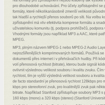
Na formáty pro zpřístupnění nejsou kladeny tak vysoké 
pro dlouhodobé uchovávání. Pro účely zpřístupnění se
formáty, které několikanásobně zmenší velikosti původ
tak hladší a rychlejší přenos souborů po síti. Na volbu 
zpřístupnění má vliv efektivita komprese formátu a snadn
uživatelskou komunitu (tj. podpora prohlížečů, podpora v
Vhodnými formáty jsou například MP3 a AAC, které patř
MPEG.
MP3, plným názvem MPEG-1 nebo MPEG-2 Audio Layer I
nejrozšířenějších komprimovaných formátů. Používá se
dokumentů přes internet i v přehrávačích hudby. Při k
volí přenosová rychlost (bitrate), kterou bude signál kó
ovlivnit výslednou velikost souboru i kvalitu zvuku. Čí
rychlost, tím je vyšší výsledná velikost souboru a kvalit
de facto standardní je přenosová rychlost 128kbps pro
kbps pro stereofonní zvuk, pro kvalitnější zvuk pak někt
bitrate. Například Stanford zpřístupňuje soubory MP3 s
160 kbps (mono) a 320 kbps (stereo) (Stanford Universi