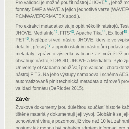
41
Pro validaci je možné použít nástroj JHOVE
, jehož 
formáty BWF a WAVE a jejich jednotlivé verze (WAV
PCMWAVEFORMATEX apod.).
Pro extrakci metadat existuje opět několik nástrojů. Tes
42
43
44
45
JHOVE, MediaInfo
, FITS
, Apache Tika
, Exiftool
46
PET
. Nejlépe si vedl nástroj JHOVE, který je ve výpis
47
detailní, přesný
a oproti ostatním nástrojům podává s
metadaty i zprávu o výsledku validace. Je možné též pou
obsahuje nástroje DROID, JHOVE a MediaInfo. Bylo zjiš
University of Alabama používají pro validaci, charakteriz
nástroj FITS. Na jeho výstupy namapovali schéma AES
automatizovaně plnit technická metadata a zároveň prová
validaci formátu (DeRidder 2015).
Závěr
Zvukové dokumenty jsou důležitou součástí historie ka
tištěné materiály dokumentují její vývoj. Globálně se je
uchovávání věnuje pozornost již více než 10 let, zahran
postupy tak mohou být bohatým zdrojem informací pro p