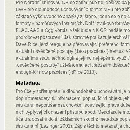
Pro Národní knihovnu ČR se zatím jako nejlepší volba 
BWF pro dlouhodobé uchovávání a formát MP3 pro zpřís
základě výše uvedené analýzy zjištěno, jedná se o nejč
formáty v paměťových institucích. Další zvukové formáty
FLAC, AAC a Ogg Vorbis, však bude NK ČR nadále mon
podrobovat posouzení. Jak správně poukazuje archivář 
Dave Rice, jenž reaguje na přetrvávající preferenci f
aktuální osvědčené postupy („best practices“) nemusí v
aktuálnímu stavu technologií a jejímu nejlepšímu využití
„osvědčené postupy“ užívá formulaci „prozatím dostateč
enough-for now practices“) (Rice 2013).
Metadata
Pro účely zpřístupnění a dlouhodobého uchovávání je nu
doplnit metadaty, tj. informacemi popisujícími objekt, jeh
strukturu, neporušenost, chování, související práva duše
nich vyplývající omezení přístupu apod. Metadata je možn
účelu a obsahu do tří základních skupin: metadata popis
strukturální (Lazinger 2001). Zápis těchto metadat je v