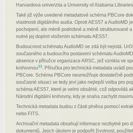
Harvardova univerzita a University of Alabama Librarie
Také již výše uvedené metadatové schéma PBCore doká
vlastnosti digitálního audia. Oproti AES57 a AudioMD j
pochopení, ale méně podrobné a méně strukturované a 
nutné jej doplnit vložením schématu AES57.
Budoucnost schématu AudioMD se zdá být nejistá. Urči
současného a budoucího postavení schématu AudioMD 
absence v příručce organizace ARSC, jež vznikla ve s
33
knihovnou
. Příručka pro technická metadata uvádí 
PBCore. Schéma PBCore neumožňuje dostatečně podro
současné situaci se tedy jeví jako nejlepší volba pro p
schéma AES57, které je velmi obsáhlé, což odpovídá akt
Národní digitální knihovny, kdy je snaha zachytit maxim
Technická metadata budou z části plněna pomocí extr
nebo FITS.
Archivační metadata obsahují informace nezbytné pro
dokumentů. Jejich úkolem je podpořit životnost, použitel