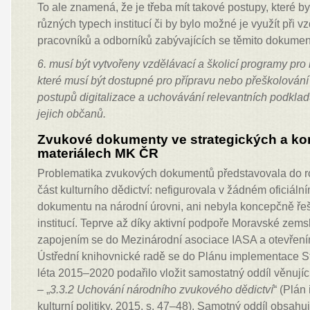
To ale znamená, že je třeba mít takové postupy, které by
různých typech institucí či by bylo možné je využít při 
pracovníků a odborníků zabývajících se těmito dokumen
6. musí být vytvořeny vzdělávací a školicí programy pro 
které
musí být dostupné pro přípravu nebo přeškolován
postupů
digitalizace a uchovávání relevantních podklad
jejich občanů.
Zvukové dokumenty ve strategických a k
materiálech MK ČR
Problematika zvukových dokumentů představovala do 
část kulturního dědictví: nefigurovala v žádném oficiáln
dokumentu na národní úrovni, ani nebyla koncepčně ře
institucí. Teprve až díky aktivní podpoře Moravské zem
zapojením se do Mezinárodní asociace IASA a otevření
Ústřední knihovnické radě se do Plánu implementace Stát
léta 2015–2020 podařilo vložit samostatný oddíl věnují
– „
3.3.2 Uchování národního zvukového dědictví
“ (Plán
kulturní politiky, 2015, s. 47–48). Samotný oddíl obsah