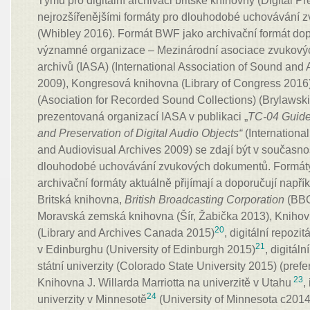
Týmu pro digitální archivaci britské knihovny (Digital P
nejrozšířenějšími formáty pro dlouhodobé uchovávání
(Whibley 2016). Formát BWF jako archivační formát dopo
významné organizace – Mezinárodní asociace zvukovýc
archivů (IASA) (International Association of Sound and
2009), Kongresová knihovna (Library of Congress 201
(Asociation for Recorded Sound Collections) (Brylawsk
prezentovaná organizací IASA v publikaci „
TC-04
Guide
and Preservation
of Digital Audio Objects“
(Internationa
and Audiovisual Archives 2009)
se zdají být v současno
dlouhodobé uchovávání zvukových dokumentů. Formá
archivační formáty aktuálně přijímají a doporučují napříkl
Britská knihovna,
British Broadcasting Corporation
(BBC
Moravská zemská knihovna (Šír, Žabička 2013), Knihov
20
(Library and Archives Canada 2015)
, digitální repozi
21
v Edinburghu (University of Edinburgh 2015)
, digitál
státní univerzity (Colorado State University 2015) (pref
23
Knihovna J. Willarda Marriotta na univerzitě v Utahu
,
24
univerzity v Minnesotě
(University of Minnesota c2014