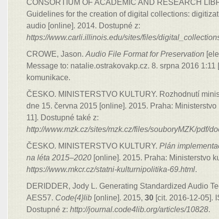
CONSORTIUM OF ACADEMIC AND RESEARCH LIBRAR
Guidelines for the creation of digital collections: digitiza
audio [online]. 2014. Dostupné z:
https://www.carli.illinois.edu/sites/files/digital_collec
CROWE, Jason.
Audio File Format for Preservation
[ele
Message to: natalie.ostrakovakp.cz. 8. srpna 2016 1:11 
komunikace.
ČESKO. MINISTERSTVO KULTURY. Rozhodnutí ministra 
dne 15. června 2015 [online]. 2015. Praha: Ministerstvo 
11]. Dostupné také z:
http://www.mzk.cz/sites/mzk.cz/files/souboryMZK/pdf/
ČESKO. MINISTERSTVO KULTURY.
Plán implementace
na léta 2015–2020
[online]. 2015. Praha: Ministerstvo 
https://www.mkcr.cz/statni-kulturnipolitika-69.html
.
DERIDDER, Jody L. Generating Standardized Audio Te
AES57.
Code{4}lib
[online]. 2015,
30
[cit. 2016-12-05].
Dostupné z:
http://journal.code4lib.org/articles/10828
.