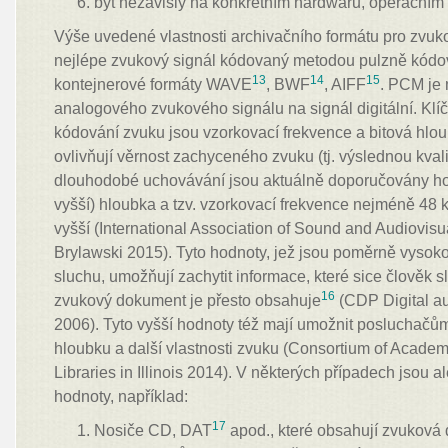
být nezávislý na konkrétním hardwaru, operačním 
Výše uvedené vlastnosti archivačního formátu pro zvu
nejlépe zvukový signál kódovaný metodou pulzně kód
13
14
15
kontejnerové formáty WAVE
, BWF
, AIFF
. PCM je
analogového zvukového signálu na signál digitální. Kl
kódování zvuku jsou vzorkovací frekvence a bitová hlou
ovlivňují věrnost zachyceného zvuku (tj. výslednou kvali
dlouhodobé uchovávání jsou aktuálně doporučovány ho
vyšší) hloubka a tzv. vzorkovací frekvence nejméně 48 
vyšší (International Association of Sound and Audiovisu
Brylawski 2015). Tyto hodnoty, jež jsou poměrně vysoko
sluchu, umožňují zachytit informace, které sice člověk 
16
zvukový dokument je přesto obsahuje
(CDP Digital a
2006). Tyto vyšší hodnoty též mají umožnit posluchačům
hloubku a další vlastnosti zvuku (Consortium of Acade
Libraries in Illinois 2014). V některých případech jsou al
hodnoty, například:
17
Nosiče CD, DAT
apod., které obsahují zvuková