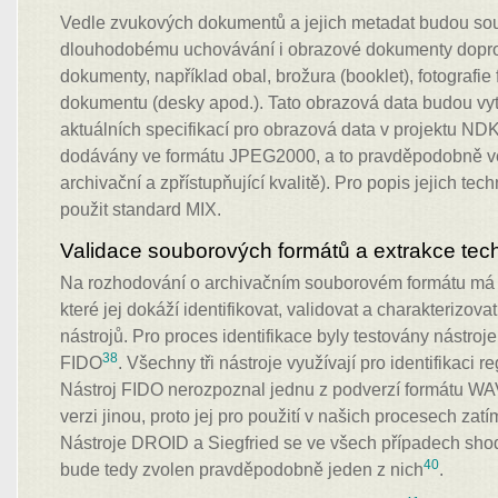
Vedle zvukových dokumentů a jejich metadat budou souč
dlouhodobému uchovávání i obrazové dokumenty dopro
dokumenty, například obal, brožura (booklet), fotografi
dokumentu (desky apod.). Tato obrazová data budou vy
aktuálních specifikací pro obrazová data v projektu N
dodávány ve formátu JPEG2000, a to pravděpodobně ve
archivační a zpřístupňující kvalitě). Pro popis jejich tec
použit standard MIX.
Validace souborových formátů a extrakce tec
Na rozhodování o archivačním souborovém formátu má vl
které jej dokáží identifikovat, validovat a charakterizova
nástrojů. Pro proces identifikace byly testovány nástro
38
FIDO
. Všechny tři nástroje využívají pro identifikaci
Nástroj FIDO nerozpoznal jednu z podverzí formátu WAV,
verzi jinou, proto jej pro použití v našich procesech za
Nástroje DROID a Siegfried se ve všech případech shodo
40
bude tedy zvolen pravděpodobně jeden z nich
.