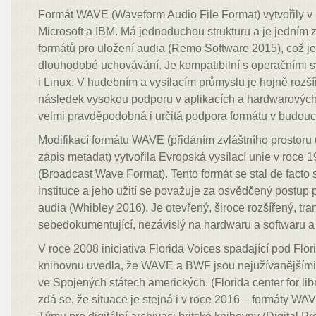
Formát WAVE (Waveform Audio File Format) vytvořily v 
Microsoft a IBM. Má jednoduchou strukturu a je jedním 
formátů pro uložení audia (Remo Software 2015), což jej
dlouhodobé uchovávání. Je kompatibilní s operačními
i Linux. V hudebním a vysílacím průmyslu je hojně rozš
následek vysokou podporu v aplikacích a hardwarových 
velmi pravděpodobná i určitá podpora formátu v budouc
Modifikací formátu WAVE (přidáním zvláštního prostoru
zápis metadat) vytvořila Evropská vysílací unie v roce
(Broadcast Wave Format). Tento formát se stal de facto 
instituce a jeho užití se považuje za osvědčený postup p
audia (Whibley 2016). Je otevřený, široce rozšířený, tra
sebedokumentující, nezávislý na hardwaru a softwaru a
V roce 2008 iniciativa Florida Voices spadající pod Flo
knihovnu uvedla, že WAVE a BWF jsou nejužívanějšími 
ve Spojených státech amerických. (Florida center for li
zdá se, že situace je stejná i v roce 2016 – formáty W