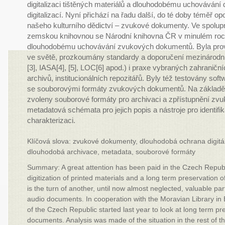
digitalizaci tištěných materiálů a dlouhodobému uchovávání
digitalizací. Nyní přichází na řadu další, do té doby téměř o
našeho kulturního dědictví – zvukové dokumenty. Ve spolu
zemskou knihovnou se Národní knihovna ČR v minulém roc
dlouhodobému uchovávání zvukových dokumentů. Byla prov
ve světě, prozkoumány standardy a doporučení mezinárodn
[3], IASA[4], [5], LOC[6] apod.) i praxe vybraných zahraniční
archivů, institucionálních repozitářů. Byly též testovány soft
se souborovými formáty zvukových dokumentů. Na základě z
zvoleny souborové formáty pro archivaci a zpřístupnění z
metadatová schémata pro jejich popis a nástroje pro identifika
charakterizaci.
Klíčová slova: zvukové dokumenty, dlouhodobá ochrana digit
dlouhodobá archivace, metadata, souborové formáty
Summary: A great attention has been paid in the Czech Republi
digitization of printed materials and a long term preservation 
is the turn of another, until now almost neglected, valuable part
audio documents. In cooperation with the Moravian Library in 
of the Czech Republic started last year to look at long term pr
documents. Analysis was made of the situation in the rest of 