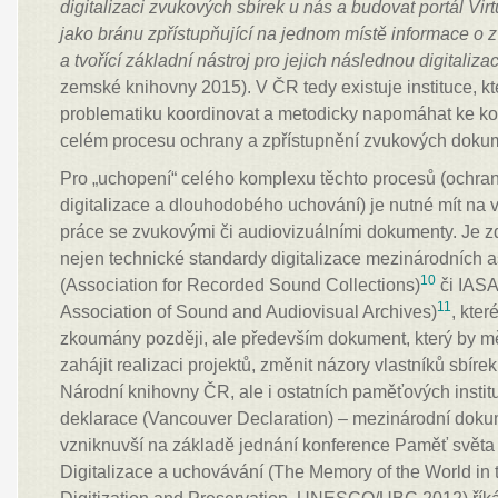
digitalizaci zvukových sbírek u nás a budovat portál Vir
jako bránu zpřístupňující na jednom místě informace 
a tvořící základní nástroj pro jejich následnou digitalizac
zemské knihovny 2015). V ČR tedy existuje instituce, kt
problematiku koordinovat a metodicky napomáhat ke k
celém procesu ochrany a zpřístupnění zvukových doku
Pro „uchopení“ celého komplexu těchto procesů (ochra
digitalizace a dlouhodobého uchování) je nutné mít na 
práce se zvukovými či audiovizuálními dokumenty. Je 
nejen technické standardy digitalizace mezinárodních
10
(Association for Recorded Sound Collections)
či IASA 
11
Association of Sound and Audiovisual Archives)
, kte
zkoumány později, ale především dokument, který by mě
zahájit realizaci projektů, změnit názory vlastníků sbíre
Národní knihovny ČR, ale i ostatních paměťových insti
deklarace (Vancouver Declaration) – mezinárodní d
vzniknuvší na základě jednání konference Paměť světa 
Digitalizace a uchovávání (The Memory of the World in t