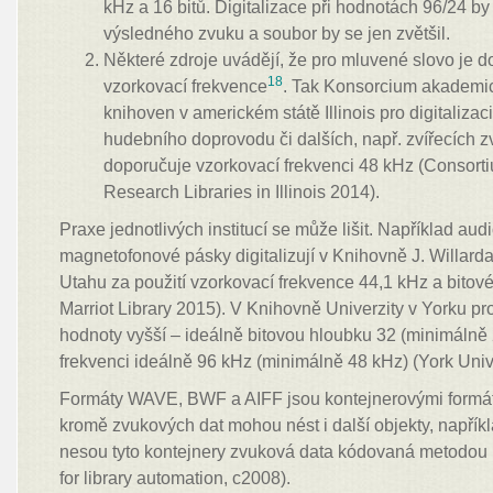
kHz a 16 bitů. Digitalizace při hodnotách 96/24 by
výsledného zvuku a soubor by se jen zvětšil.
Některé zdroje uvádějí, že pro mluvené slovo je do
18
vzorkovací frekvence
. Tak Konsorcium akademi
knihoven v americkém státě Illinois pro digitaliza
hudebního doprovodu či dalších, např. zvířecích z
doporučuje vzorkovací frekvenci 48 kHz (Consort
Research Libraries in Illinois 2014).
Praxe jednotlivých institucí se může lišit. Například aud
magnetofonové pásky digitalizují v Knihovně J. Willarda 
Utahu za použití vzorkovací frekvence 44,1 kHz a bitové
Marriot Library 2015). V Knihovně Univerzity v Yorku pro
hodnoty vyšší – ideálně bitovou hloubku 32 (minimálně 
frekvenci ideálně 96 kHz (minimálně 48 kHz)
(York Univ
Formáty WAVE, BWF a AIFF jsou kontejnerovými formát
kromě zvukových dat mohou nést i další objekty, napřík
nesou tyto kontejnery zvuková data kódovaná metodo
for library automation, c2008).