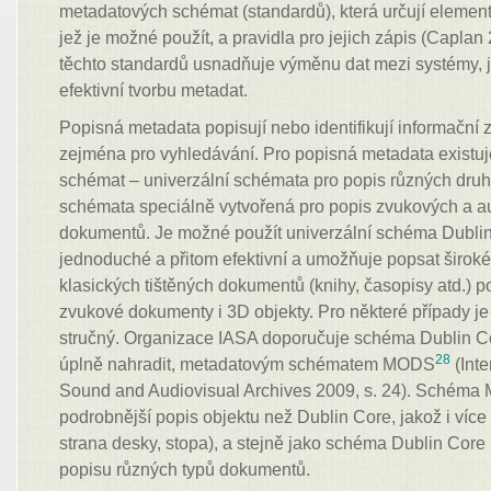
metadatových schémat (standardů), která určují element
jež je možné použít, a pravidla pro jejich zápis (Caplan 2
těchto standardů usnadňuje výměnu dat mezi systémy, j
efektivní tvorbu metadat.
Popisná metadata popisují nebo identifikují informační z
zejména pro vyhledávání. Pro popisná metadata existu
schémat – univerzální schémata pro popis různých dru
schémata speciálně vytvořená pro popis zvukových a a
dokumentů. Je možné použít univerzální schéma Dubli
jednoduché a přitom efektivní a umožňuje popsat široké
klasických tištěných dokumentů (knihy, časopisy atd.) 
zvukové dokumenty i 3D objekty. Pro některé případy je 
stručný. Organizace IASA doporučuje schéma Dublin Cor
28
úplně nahradit, metadatovým schématem MODS
(Inte
Sound and Audiovisual Archives 2009, s. 24). Schém
podrobnější popis objektu než Dublin Core, jakož i více
strana desky, stopa), a stejně jako schéma Dublin Core
popisu různých typů dokumentů.