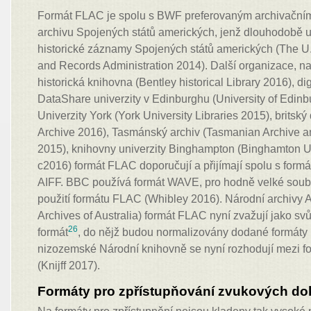
Formát FLAC je spolu s BWF preferovaným archivační
archivu Spojených států amerických, jenž dlouhodobě 
historické záznamy Spojených států amerických (The U.
and Records Administration 2014). Další organizace, n
historická knihovna (Bentley historical Library 2016), dig
DataShare univerzity v Edinburghu (University of Edin
Univerzity York (York University Libraries 2015), britsk
Archive 2016), Tasmánský archiv (Tasmanian Archive an
2015), knihovny univerzity Binghampton (Binghamton Un
c2016) formát FLAC doporučují a přijímají spolu s fo
AIFF. BBC používá formát WAVE, pro hodně velké soub
použití formátu FLAC (Whibley 2016). Národní archivy A
Archives of Australia) formát FLAC nyní zvažují jako svů
26
formát
, do nějž budou normalizovány dodané formáty
nizozemské Národní knihovně se nyní rozhodují mezi
(Knijff 2017).
Formáty pro zpřístupňování zvukových d