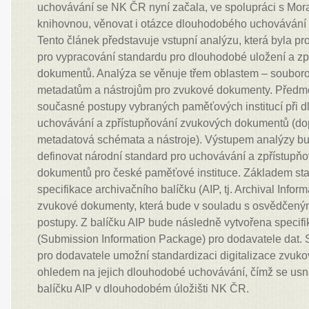
uchovávání se NK ČR nyní začala, ve spolupráci s Mo
knihovnou, věnovat i otázce dlouhodobého uchováván
Tento článek představuje vstupní analýzu, která byla p
pro vypracování standardu pro dlouhodobé uložení a z
dokumentů. Analýza se věnuje třem oblastem – soubor
metadatům a nástrojům pro zvukové dokumenty. Předm
současné postupy vybraných paměťových institucí při
uchovávání a zpřístupňování zvukových dokumentů (do
metadatová schémata a nástroje). Výstupem analýzy bu
definovat národní standard pro uchovávání a zpřístupň
dokumentů pro české paměťové instituce. Základem st
specifikace archivačního balíčku (AIP, tj. Archival Info
zvukové dokumenty, která bude v souladu s osvědčen
postupy. Z balíčku AIP bude následně vytvořena specifi
(Submission Information Package) pro dodavatele dat. 
pro dodavatele umožní standardizaci digitalizace zvuk
ohledem na jejich dlouhodobé uchovávání, čímž se usna
balíčku AIP v dlouhodobém úložišti NK ČR.