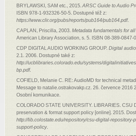
BRYLAWSKI, SAM etc
.
, 2015.
ARSC Guide to Audio Pr
ISBN 978-1-932326-50-5. Dostupné též z:
https://www.clir.org/pubs/reports/pub164/pub164.pdf
.
CAPLAN, Priscilla, 2003.
Metadata fundamentals for all 
American Library Association, s. 5. ISBN 08-389-0847-0
CDP DIGITAL AUDIO WORKING GROUP.
Digital audio
2.1. 2006. Dostupné také z:
http://ucblibraries.colorado.edu/systems/digitalinitiative
bp.pdf
.
COFIELD, Melanie C. RE: AudioMD for technical metadat
Message to natalie.ostrakovakp.cz. 26. července 2016 21
Osobní komunikace.
COLORADO STATE UNIVERSITY. LIBRARIES. CSU Digi
preservation & format support policy [online]. 2015. Dos
http://lib.colostate.edu/repository/csu-digital-repository-
support-policy
.