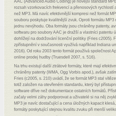
AAC (Advanced Audio Coding) je novější standard MPEG
rozsah vzorkovacích frekvencí a přenosových rychlostí 
než MP3. Má navíc efektivnější kompresi než formát MP3 
souboru poskytuje kvalitnější zvuk. Oproti formátu MP3
jednu nevýhodu. Oba formáty jsou chráněny patenty, av
softwaru pro soubory AAC je dražší a vlastníci patentu úd
dohlížejí na dodržování licenční politiky (Fries c2005).
zpřístupnění v současnosti využívá například Indiana un
2016). Od roku 2003 tento formát používá společnost A
online prodej hudby (Truesdell 2007, s. 516).
Na trhu existují další ztrátové formáty, které mají efekti
chráněny patenty (WMA, Ogg Vorbis apod.), avšak zatím s
Fries (c2005, s. 210) uvádí, že se formát MP3 stal vítěz
totiž založen na otevřeném standardu, který byl přístu
software dříve než dokumentace ostatních formátů. Přístr
začaly velmi záhy podporovat a uživatelé si na něj zvykl
MP3 je navíc dostačující a cena úložných kapacit klesá,
formáty poskytující stejnou kvalitu zvuku při menší velik