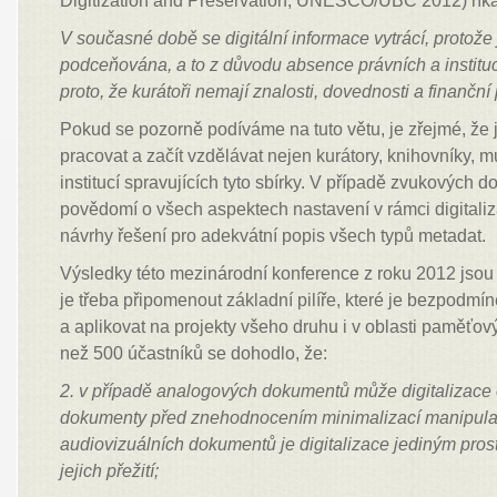
Digitization and Preservation, UNESCO/UBC 2012) říká
V současné době se digitální informace vytrácí, protože 
podceňová
na, a to z důvodu absence právních a instit
proto, že kurátoři
nemají znalosti, dovednosti a finanční 
Pokud se pozorně podíváme na tuto větu, je zřejmé, že 
pracovat a začít vzdělávat nejen kurátory, knihovníky, m
institucí spravujících tyto sbírky. V případě zvukových d
povědomí o všech aspektech nastavení v rámci digitaliz
návrhy řešení pro adekvátní popis všech typů metadat.
Výsledky této mezinárodní konference z roku 2012 jsou 
je třeba připomenout základní pilíře, které je bezpodmí
a aplikovat na projekty všeho druhu i v oblasti paměťový
než 500 účastníků se dohodlo, že:
2. v případě analogových dokumentů může digitalizace
dokumenty
před znehodnocením minimalizací manipulac
audiovizuálních
dokumentů je digitalizace jediným pros
jejich přežití;