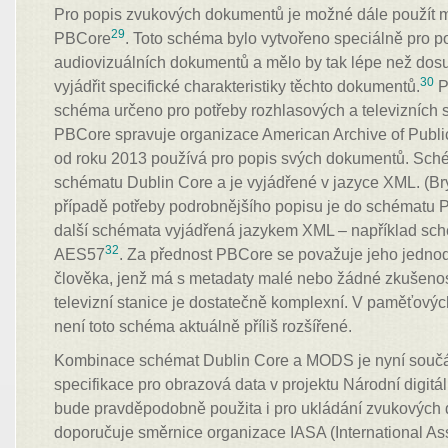
Pro popis zvukových dokumentů je možné dále použít
29
PBCore
. Toto schéma bylo vytvořeno speciálně pro p
audiovizuálních dokumentů a mělo by tak lépe než do
30
vyjádřit specifické charakteristiky těchto dokumentů.
P
schéma určeno pro potřeby rozhlasových a televizních
PBCore spravuje organizace American Archive of Public 
od roku 2013 používá pro popis svých dokumentů. Sc
schématu Dublin Core a je vyjádřené v jazyce XML. (Bry
případě potřeby podrobnějšího popisu je do schématu 
další schémata vyjádřená jazykem XML – například s
32
AES57
. Za přednost PBCore se považuje jeho jednodu
člověka, jenž má s metadaty malé nebo žádné zkušenos
televizní stanice je dostatečně komplexní. V paměťových
není toto schéma aktuálně příliš rozšířené.
Kombinace schémat Dublin Core a MODS je nyní součá
specifikace pro obrazová data v projektu Národní digit
bude pravděpodobně použita i pro ukládání zvukových d
doporučuje směrnice organizace IASA (International As