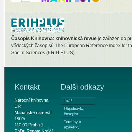
Časopis Knihovna: knihovnická revue
je zařazen do pr
vědeckých časopisů The European Reference Index for th
Social Sciences (ERIH PLUS)
Kontakt
Další odkazy
Národní knihovna
Tiráž
ČR
Objednávka
Mariánské náměstí
časopisu
190/5
Termíny a
110 00 Praha 1
uzávěrky
PhDr. Renata Krejčí