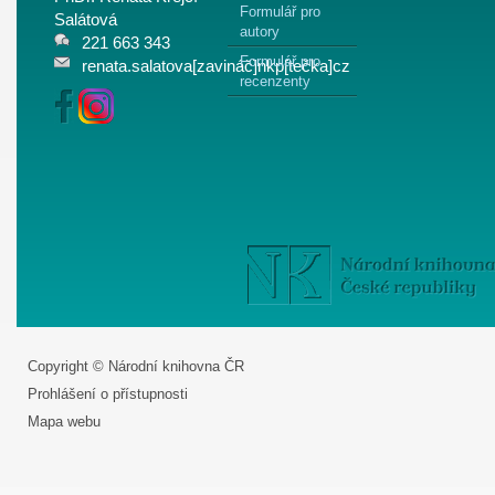
Formulář pro
Salátová
autory
221 663 343
Formulář pro
renata.salatova[zavináč]nkp[tečka]cz
recenzenty
Copyright © Národní knihovna ČR
Prohlášení o přístupnosti
Mapa webu