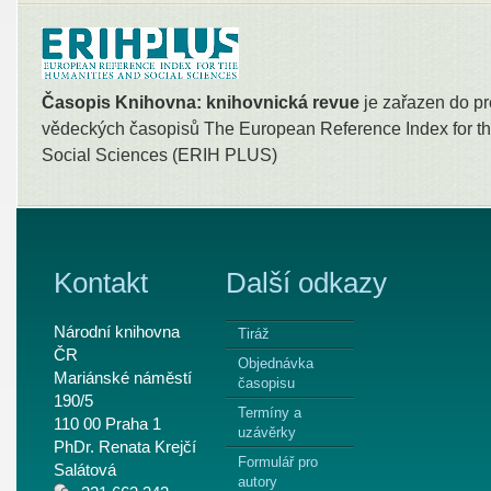
Časopis Knihovna: knihovnická revue
je zařazen do pr
vědeckých časopisů The European Reference Index for th
Social Sciences (ERIH PLUS)
Kontakt
Další odkazy
Národní knihovna
Tiráž
ČR
Objednávka
Mariánské náměstí
časopisu
190/5
Termíny a
110 00 Praha 1
uzávěrky
PhDr. Renata Krejčí
Formulář pro
Salátová
autory