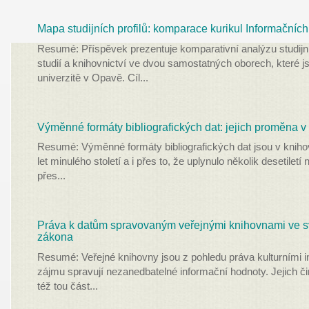
Mapa studijních profilů: komparace kurikul Informačních
Resumé: Příspěvek prezentuje komparativní analýzu studij
studií a knihovnictví ve dvou samostatných oborech, které j
univerzitě v Opavě. Cíl
...
Výměnné formáty bibliografických dat: jejich proměna v
Resumé: Výměnné formáty bibliografických dat jsou v kniho
let minulého století a i přes to, že uplynulo několik desetiletí
přes
...
Práva k datům spravovaným veřejnými knihovnami ve s
zákona
Resumé: Veřejné knihovny jsou z pohledu práva kulturními i
zájmu spravují nezanedbatelné informační hodnoty. Jejich či
též tou část
...