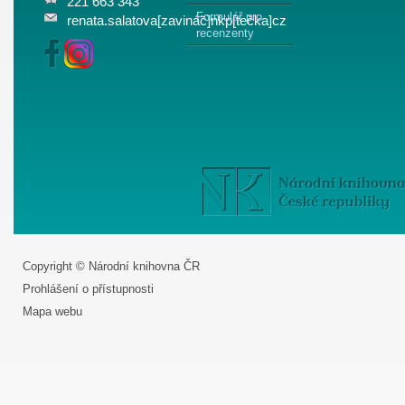
221 663 343
Formulář pro
renata.salatova[zavináč]nkp[tečka]cz
recenzenty
Copyright © Národní knihovna ČR
Prohlášení o přístupnosti
Mapa webu