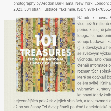
photography by Arddon Bar-Hama. New York; London: Sc
2023. 334 stran: ilustrace, faksimile. ISBN 978-1-78551
Národní knihovna S
více než 5 milionů 
periodik, stejně ja
fotografie, hudebn
věnuje budování ko
(tj. židovských a h
se světovým výzku
východu. Tato krás
čtenáři informace 
rozmanitých sbírká
které se dotýkají 
celém světě. Kniha
vybranými kurátory
knihovní fondy kni
nejcennějších položek v jejích sbírkách, a to v rozmezí o
až po současný Tel Aviv, přináší poučné i anekdotické p