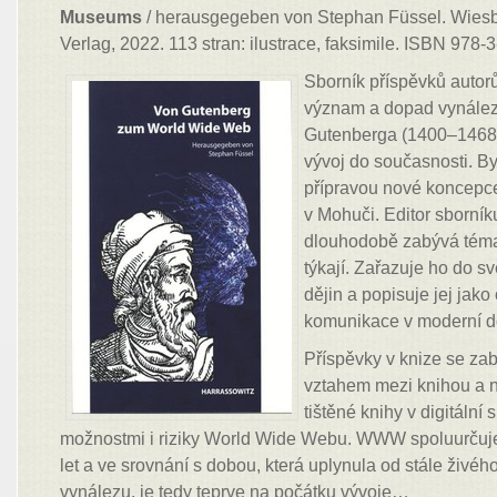
Museums
/ herausgegeben von Stephan Füssel. Wiesb
Verlag, 2022. 113 stran: ilustrace, faksimile. ISBN 978-
Sborník příspěvků autor
význam a dopad vynále
Gutenberga (1400–1468) 
vývoj do současnosti. By
přípravou nové koncep
v Mohuči. Editor sborní
dlouhodobě zabývá téma
týkají. Zařazuje ho do s
dějin a popisuje jej jak
komunikace v moderní d
Příspěvky v knize se za
vztahem mezi knihou a 
tištěné knihy v digitální 
možnostmi i riziky World Wide Webu. WWW spoluurčuje
let a ve srovnání s dobou, která uplynula od stále živé
vynálezu, je tedy teprve na počátku vývoje…