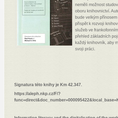
neměli možnost studov
oboru knihovnictví. Auto
bude velkým přínosem p
přispět k rozvoji knih
služeb ve frankofonním
přehled základních poj
každý knihovník, aby 
svoji práci.
Signatura této knihy je Km 42.347.
https://aleph.nkp.cz/F/?
func=direct&doc_number=000095422&local_base
Information literacy and the digitalisation of the wor