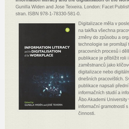
Gunilla Widen and Jose Teixeira. London: Facet Publish
stran. ISBN 978-1-78330-581-0.
Digitalizace měla v posle
na takřka všechna pracov
změny do způsobu a org
technologie se promítají
pracovních procesů i dě
publikace je přiblížit rol
zaměstnanců jako klíčo
digitalizace nebo digitál
dnešních pracovištích. S
publikace napsali přední 
informačních studií a in
Åbo Akademi University v
informační gramotností 
činnosti.