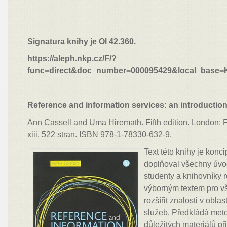
Signatura knihy je Ol 42.360.
https://aleph.nkp.cz/F/?
func=direct&doc_number=000095429&local_base
Reference and information services: an introductio
Ann Cassell and Uma Hiremath. Fifth edition. London: F
xiii, 522 stran. ISBN 978-1-78330-632-9.
Text této knihy je konc
doplňoval všechny úvo
studenty a knihovníky r
výborným textem pro vše
rozšířit znalosti v obl
služeb. Předkládá meto
důležitých materiálů p