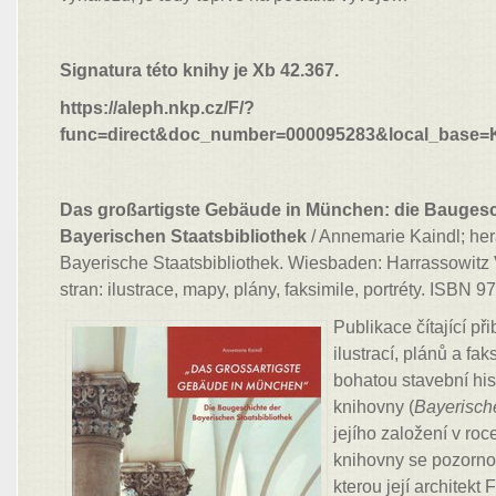
Signatura této knihy je Xb 42.367.
https://aleph.nkp.cz/F/?
func=direct&doc_number=000095283&local_base
Das großartigste Gebäude in München: die Baugesc
Bayerischen Staatsbibliothek
/ Annemarie Kaindl; he
Bayerische Staatsbibliothek. Wiesbaden: Harrassowitz 
stran: ilustrace, mapy, plány, faksimile, portréty. ISBN 
Publikace čítající při
ilustrací, plánů a fak
bohatou stavební hist
knihovny (
Bayerische
jejího založení v ro
knihovny se pozorno
kterou její architekt