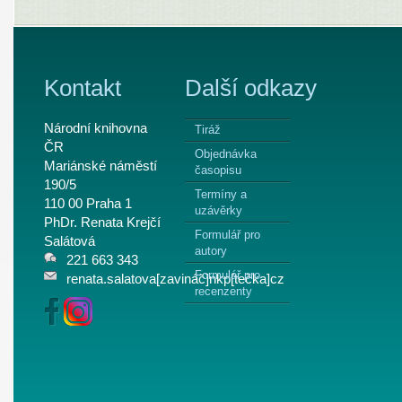
Kontakt
Další odkazy
Národní knihovna
Tiráž
ČR
Objednávka
Mariánské náměstí
časopisu
190/5
Termíny a
110 00 Praha 1
uzávěrky
PhDr. Renata Krejčí
Formulář pro
Salátová
autory
221 663 343
Formulář pro
renata.salatova[zavináč]nkp[tečka]cz
recenzenty