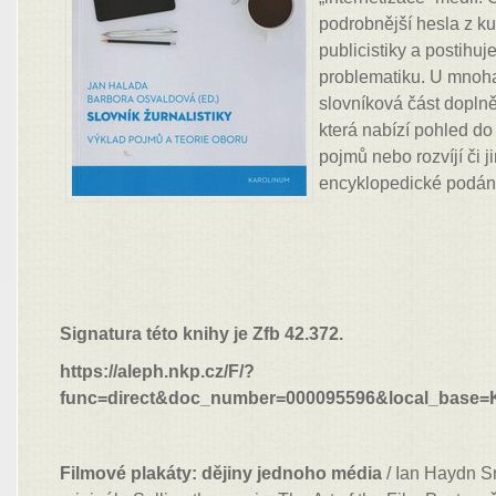
podrobnější hesla z kul
publicistiky a postihu
problematiku. U mnoha
slovníková část doplně
která nabízí pohled do 
pojmů nebo rozvíjí či j
encyklopedické podán
Signatura této knihy je Zfb 42.372.
https://aleph.nkp.cz/F/?
func=direct&doc_number=000095596&local_base
Filmové plakáty: dějiny jednoho média
/ Ian Haydn S