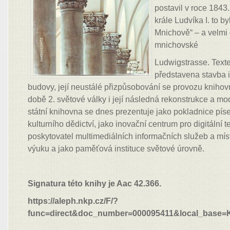
postavil v roce 184
krále Ludvíka I. to b
Mnichově“ – a velmi 
mnichovské
Ludwigstrasse. Text
představena stavba i
budovy, její neustálé přizpůsobování se provozu knihov
době 2. světové války i její následná rekonstrukce a m
státní knihovna se dnes prezentuje jako pokladnice pí
kulturního dědictví, jako inovační centrum pro digitální 
poskytovatel multimediálních informačních služeb a mís
výuku a jako paměťová instituce světové úrovně.
Signatura této knihy je Aac 42.366.
https://aleph.nkp.cz/F/?
func=direct&doc_number=000095411&local_base