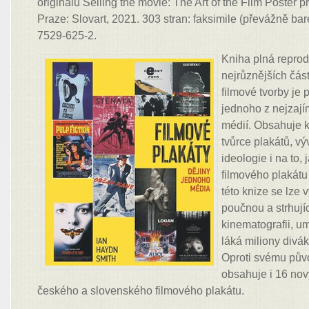
originálu Selling the movie: The Art of the Film Poster p
Praze: Slovart, 2021. 303 stran: faksimile (převážně ba
7529-625-2.
Kniha plná reprod
nejrůznějších čás
filmové tvorby je 
jednoho z nejzají
médií. Obsahuje 
tvůrce plakátů, výv
ideologie i na to, 
filmového plakátu
této knize se lze
poučnou a strhují
kinematografii, u
láká miliony divá
Oproti svému pův
obsahuje i 16 nov
českého a slovenského filmového plakátu.