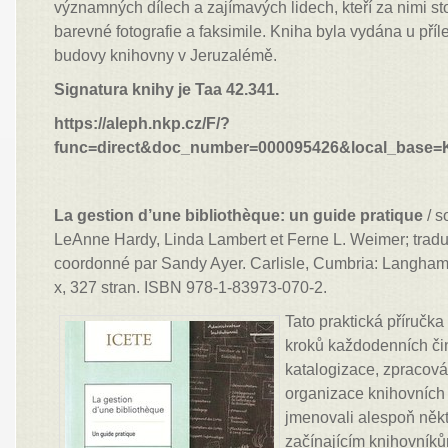
významných dílech a zajímavých lidech, kteří za nimi sto
barevné fotografie a faksimile. Kniha byla vydána u příle
budovy knihovny v Jeruzalémě.
Signatura knihy je Taa 42.341.
https://aleph.nkp.cz/F/?
func=direct&doc_number=000095426&local_base
La gestion d’une bibliothèque: un guide pratique
/ s
LeAnne Hardy, Linda Lambert et Ferne L. Weimer; traduit
coordonné par Sandy Ayer. Carlisle, Cumbria: Langham G
x, 327 stran. ISBN 978-1-83973-070-2.
Tato praktická příručk
kroků každodenních či
katalogizace, zpracov
organizace knihovních
jmenovali alespoň někt
začínajícím knihovníků