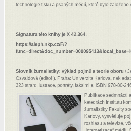
technologie tisku a psaných médií, které bylo založeno
Signatura této knihy je X 42.364.
https://aleph.nkp.cz/F/?
func=direct&doc_number=000095413&local_base
Slovník žurnalistiky: výklad pojmů a teorie oboru
/ J
Osvaldová (editoři). Praha: Univerzita Karlova, nakladat
323 stran: ilustrace, portréty, faksimile. ISBN 978-80-2
Publikace sedmnácti au
katedrách Institutu ko
žurnalistiky Fakulty so
Karlovy, vysvětluje poj
rozhlasu a televize, vč
„internetizace“ médií.