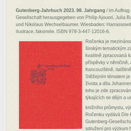
Gutenberg-Jahrbuch 2023. 98. Jahrgang
/ im Auftrag
Gesellschaft herausgegeben von Philip Ajouori, Julia B
und Nikolaus Wechselbaumer. Wiesbaden: Harrassowitz
ilustrace, faksimile. ISBN 978-3-447-12016-6.
Ročenka je mezinárod
širokým tematickým z
kvalitně zpracovaná 
příspěvky v němčině, a
francouzštině, italštin
Stěžejním tématem j
života a díla Johann
toho je zde zpracován
týkajících se dějin a 
knižního průmyslu, vý
Ročenku vydává Die I
Gutenberg-Gesellscha
sdružení pro výzkum h