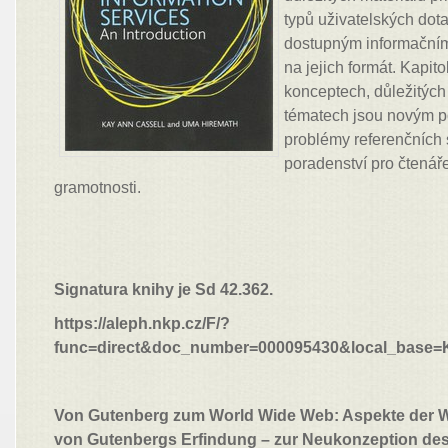
typů uživatelských dot
dostupným informačním
na jejich formát. Kapit
konceptech, důležitých 
tématech jsou novým p
problémy referenčních s
poradenství pro čtenáře
gramotnosti.
Signatura knihy je Sd 42.362.
https://aleph.nkp.cz/F/?
func=direct&doc_number=000095430&local_base
Von Gutenberg zum World Wide Web: Aspekte der 
von Gutenbergs Erfindung – zur Neukonzeption des