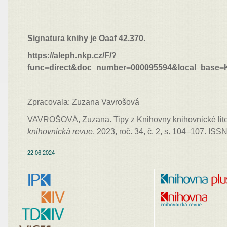
Signatura knihy je Oaaf 42.370.
https://aleph.nkp.cz/F/?
func=direct&doc_number=000095594&local_base
Zpracovala: Zuzana Vavrošová
VAVROŠOVÁ, Zuzana. Tipy z Knihovny knihovnické lite
knihovnická revue
. 2023, roč. 34, č. 2, s. 104–107. IS
22.06.2024