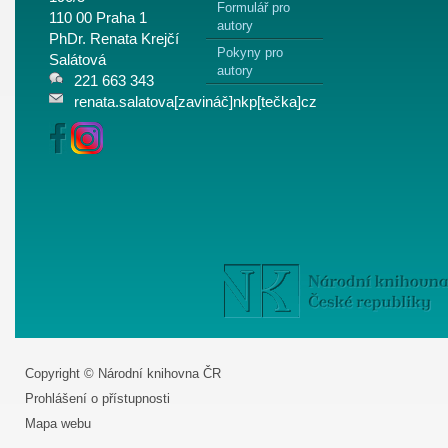
Formulář pro
110 00 Praha 1
autory
PhDr. Renata Krejčí
Pokyny pro
Salátová
autory
221 663 343
renata.salatova[zavináč]nkp[tečka]cz
Copyright © Národní knihovna ČR
Prohlášení o přístupnosti
Mapa webu