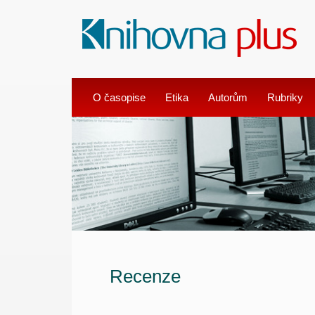
O časopise
Etika
Autorům
Rubriky
Recenze