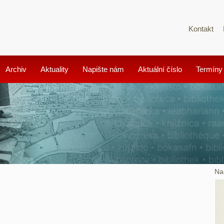
Kontakt
Archiv
Aktuality
Napište nám
Aktuální číslo
Termíny
Na