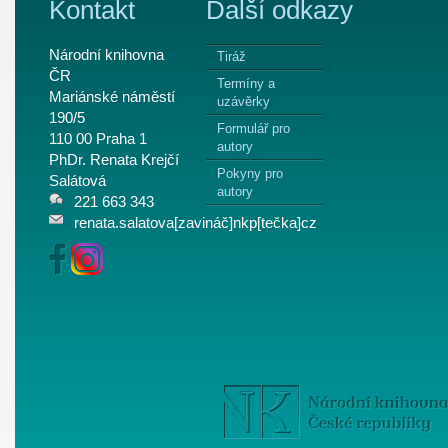
Kontakt
Další odkazy
Národní knihovna
Tiráž
ČR
Termíny a
Mariánské náměstí
uzávěrky
190/5
Formulář pro
110 00 Praha 1
autory
PhDr. Renata Krejčí
Pokyny pro
Salátová
autory
221 663 343
renata.salatova[zavináč]nkp[tečka]cz