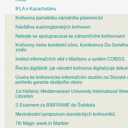
IFLA v Kazachstánu
Knihovna památníku národního písemnictví
Návštěva washingtonských knihoven
Nebojte se spolupracovat se zahraničními knihovnami
Knihovny mimo komfortní zónu. Konference Do černého
změn
Institut informačních věd v Mariboru a systém COBISS
Řecko digitálně: jak národní knihovna digitalizuje dok
Úvaha ke knihovnicko-informačním studiím na Slezské 
pohledu garanta studijního oboru
1st Hellenic Mediterranean University International We
Libraries
S Erasmem za BIBFRAME do Švédska
Mezinárodní sympozium slavistických knihovníků
7th Magic week in Maribor