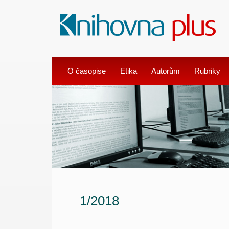
O časopise
Etika
Autorům
Rubriky
1/2018