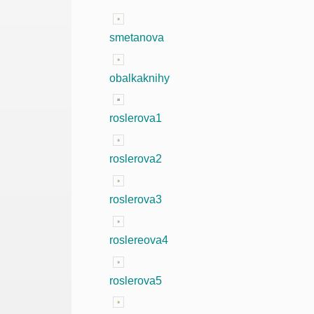
smetanova
obalkaknihy
roslerova1
roslerova2
roslerova3
roslereova4
roslerova5