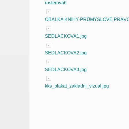
roslerova6
OBÁLKA KNIHY-PRŮMYSLOVÉ PRÁV
SEDLACKOVA1.jpg
SEDLACKOVA2.jpg
SEDLACKOVA3.jpg
kks_plakat_zakladni_vizual.jpg