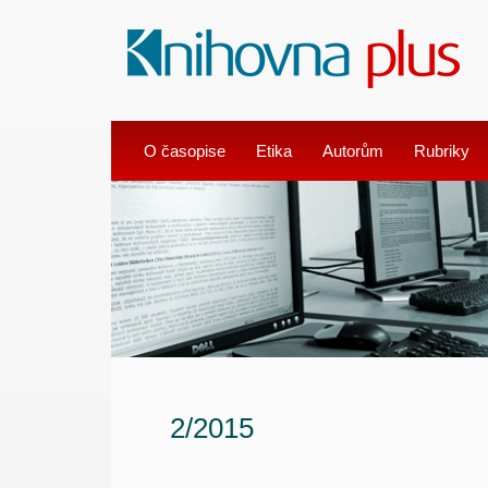
O časopise
Etika
Autorům
Rubriky
2/2015