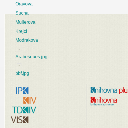
Oravova
Sucha
Mullerova
Krejci
Modrakova
Arabesques.jpg
bbf.jpg