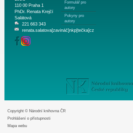
Formulář pro
110 00 Praha 1
autory
PhDr. Renata Krejčí
Pokyny pro
Salátová
autory
221 663 343
renata.salatova[zavináč]nkp[tečka]cz
Copyright © Národní knihovna ČR
Prohlášení o přístupnosti
Mapa webu