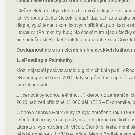
Čtečka elektronických knih s barevným displejem
Čtečky elektronických knih s barevným displejem jsou n
let. Výhodou těchto čteček je například ochrana zraku p
displej využijeme u komiksových příběhů, publikací s 
literatury. (Palmknihy, b.d.) Na českém trhu jsou čtečk
od společností PocketBook International S.A. a Onyx Int
Dostupnost elektronických knih v českých knihovn
1. eReading a Palmknihy
Mezi nejstarší poskytovatele digitálních knih patřil eRea
eReading vznikl roku 2010, kdy se původní majitelé, za
snažili prosadit
„…cenově výhodnou e-knihu…“, kterou už zahraniční čte
2010 nabízeli přibližně 11 000 děl. (E15 – Ekonomika, 
Webová stránka Palmknihy.cz byla založena roku 1999. J
tvůrců platformy, začal poskytovat elektronickou knihu 
Literaturu vybíral sám Jiří Vlček. Čtenář si knihu mohl 
nějaké době se k J. Vlčkovi přidal Martin Bodlák a spole