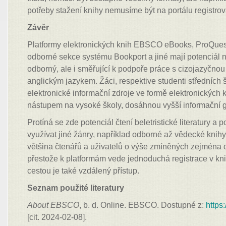
potřeby stažení knihy nemusíme být na portálu registrov
Závěr
Platformy elektronických knih EBSCO eBooks, ProQues
odborné sekce systému Bookport a jiné mají potenciál 
odborný, ale i směřující k podpoře práce s cizojazyčnou 
anglickým jazykem. Žáci, respektive studenti středních š
elektronické informační zdroje ve formě elektronických k
nástupem na vysoké školy, dosáhnou vyšší informační g
Protíná se zde potenciál čtení beletristické literatury a
využívat jiné žánry, například odborné až vědecké knihy
většina čtenářů a uživatelů o výše zmíněných zejména o
přestože k platformám vede jednoduchá registrace v kni
cestou je také vzdálený přístup.
Seznam použité literatury
About EBSCO
, b. d. Online. EBSCO. Dostupné z:
https
[cit. 2024-02-08].