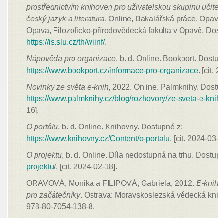
prostřednictvím knihoven pro uživatelskou skupinu učit
český jazyk a literatura
. Online, Bakalářská práce. Opav
Opava, Filozoficko-přírodovědecká fakulta v Opavě. Dos
https://is.slu.cz/th/wiinf/
.
Nápověda pro organizace
, b. d. Online. Bookport. Dost
https://www.bookport.cz/informace-pro-organizace
. [cit
Novinky ze světa e-knih
, 2022. Online. Palmknihy. Dost
https://www.palmknihy.cz/blog/rozhovory/ze-sveta-e-kn
16].
O portálu
, b. d. Online. Knihovny. Dostupné z:
https://www.knihovny.cz/Content/o-portalu
. [cit. 2024-03
O projektu
, b. d. Online. Díla nedostupná na trhu. Dost
projektu
/. [cit. 2024-02-18].
ORAVOVÁ, Monika a FILIPOVÁ, Gabriela, 2012.
E-kni
pro začátečníky
. Ostrava: Moravskoslezská vědecká kn
978-80-7054-138-8.