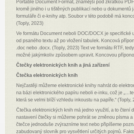
Portable Document Format, známější pod zkratkou PDF,
kromě jiného i u tištěných publikací nebo u dokumentů 
formuláře či e-knihy atp. Soubor v této podobě má konc
(Toply, 2023)
Ve formátu Document neboli DOC/DOCX je specifické u
od psaného textu až po vložení tabulek. Koncová přípona
.doc nebo .docx. (Toply, 2023) Text ve formátu RTF, tedy
možné jakýmkoliv způsobem upravit. Koncovou příponou j
Čtečky elektronických knih a jiná zařízení
Čtečka elektronických knih
Nejčastěji můžeme elektronické knihy nahrát do elektro
na bázi elektronického papíru neboli e-inku, což je „…te
která se velmi blíží vzhledu inkoustu na papíře.“ (Toply,
Čtečka elektronických knih má jedno využití, a to čtení d
nastavení čtečky si můžeme pohrát se změnou písma a s
čtečce jednoduše zvýrazníme text nebo připíšeme po
zabudovaný slovník pro vysvětlení určitých pojmů. Faktor