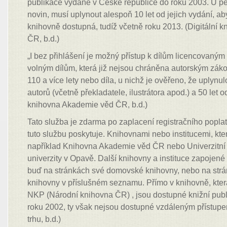
publikace vydané v České republice do roku 2003. U per
novin, musí uplynout alespoň 10 let od jejich vydání, aby
knihovně dostupná, tudíž včetně roku 2013. (Digitální
ČR, b.d.)
„I bez přihlášení je možný přístup k dílům licencovaným 
volným dílům, která již nejsou chráněna autorským zák
110 a více lety nebo díla, u nichž je ověřeno, že uplynul
autorů (včetně překladatele, ilustrátora apod.) a 50 let od
knihovna Akademie věd ČR, b.d.)
Tato služba je zdarma po zaplacení registračního poplat
tuto službu poskytuje. Knihovnami nebo institucemi, kte
například Knihovna Akademie věd ČR nebo Univerzitní
univerzity v Opavě. Další knihovny a instituce zapojen
buď na stránkách své domovské knihovny, nebo na strán
knihovny v příslušném seznamu. Přímo v knihovně, kte
NKP (Národní knihovna ČR) , jsou dostupné knižní pub
roku 2002, ty však nejsou dostupné vzdáleným přístupe
trhu, b.d.)