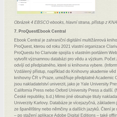
Obrázek 4 EBSCO ebooks, hlavní strana, přístup z K
7. ProQuestEbook Central
Ebook Central je zahraniční digitální multižánrová knih
ProQuest, kterou od roku 2021 vlastní organizace Clari
ProQuestu ho Clarivate spojila s vlastním portálem Web
vytvořit významnou databázi pro vědu a výzkum. Počet z
odvíjí od předplatného, které si knihovna vybere. (Infor
Vzdálený přístup, například do Knihovny akademie vě
knihovny ČR v Praze, umožňuje předplatné Academic 
jsou nakladatelství univerzit, jako je Yale University Pre
California Press nebo Oxford University Press a další. 
České republiky, b.d.) Mimo jiné obsahuje tituly naklada
Univerzity Karlovy. Databáze je vícejazyčná, základem j
ze španělštiny nebo němčiny a dalších jazyků. Čtení j
– po stažení aplikace Adobe Digital Editions – také off