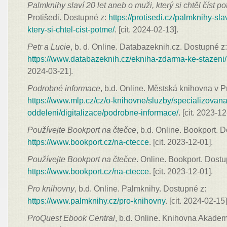
Palmknihy slaví 20 let aneb o muži, který si chtěl číst p
Protišedi. Dostupné z:
https://protisedi.cz/palmknihy-sl
ktery-si-chtel-cist-potme/
. [cit. 2024-02-13].
Petr a Lucie
, b. d. Online. Databazeknih.cz. Dostupné z
https://www.databazeknih.cz/ekniha-zdarma-ke-stazeni/
2024-03-21].
Podrobné informace
, b.d. Online. Městská knihovna v 
https://www.mlp.cz/cz/o-knihovne/sluzby/specializovana
oddeleni/digitalizace/podrobne-informace/
. [cit. 2023-12
Používejte Bookport na čtečce
, b.d. Online. Bookport. 
https://www.bookport.cz/na-ctecce
. [cit. 2023-12-01].
Používejte Bookport na čtečce
. Online. Bookport. Dostu
https://www.bookport.cz/na-ctecce
. [cit. 2023-12-01].
Pro knihovny
, b.d. Online. Palmknihy. Dostupné z:
https://www.palmknihy.cz/pro-knihovny
. [cit. 2024-02-15]
ProQuest Ebook Central
, b.d. Online. Knihovna Akadem