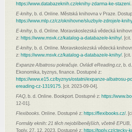
https://www.databazeknih.cz/eknihy-zdarma-ke-stazeni
E-knihy
, b. d. Online. Městská knihovna v Praze. Dostu
https://www.mlp.cz/cz/oknihovne/sluzby/e-zdroje/e-knih
E-knihy
, b. d. Online. Moravskoslezská vědecká knihov
z:
https://www.msvk.cz/katalog-a-databaze/e-knihy/
. [ci
E-knihy
, b. d. Online. Moravskoslezská vědecká knihov
z:
https://www.msvk.cz/katalog-a-databaze/e-knihy/
. [ci
Expanze Albatrosu pokračuje. Ovládl eReading.cz
, b. 
Ekonomika, byznys, finance. Dostupné z:
https://www.e15.cz/byznys/ostatni/expanze-albatrosu-po
ereading-cz-1319175
. [cit. 2023-09-04].
FAQ
, b. d. Online. Bookport. Dostupné z:
https://www.bo
12-01].
Flexibooks
. Online. Dostupné z:
https://flexibooks.cz/
. [
Formáty eknih: 21 těch nejoblíbenějších, včetně EPUB
Toply. 27. 12. 2023. Dostupné z:
https://toply.cz/ctecky-