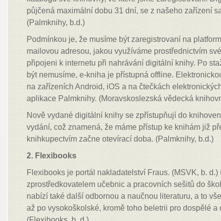
půjčená maximální dobu 31 dní, se z našeho zařízení s
(Palmknihy, b.d.)
Podmínkou je, že musíme být zaregistrovaní na platfor
mailovou adresou, jakou využíváme prostřednictvím své
připojeni k internetu při nahrávání digitální knihy. Po staž
být nemusíme, e-kniha je přístupná offline. Elektronick
na zařízeních Android, iOS a na čtečkách elektronických
aplikace Palmknihy. (Moravskoslezská vědecká knihovna
Nově vydané digitální knihy se zpřístupňují do knihove
vydání, což znamená, že máme přístup ke knihám již př
knihkupectvím začne otevírací doba. (Palmknihy, b.d.)
2. Flexibooks
Flexibooks je portál nakladatelství Fraus. (MSVK, b. d.)
zprostředkovatelem učebnic a pracovních sešitů do škol
nabízí také další odbornou a naučnou literaturu, a to v
až po vysokoškolské, kromě toho beletrii pro dospělé a d
(Flexibooks, b. d.)