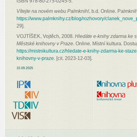
ISBN 978-80-275-0245-5.
Vítejte na novém webu Palmknih!
, b.d. Online. Palmkni
https://www.palmknihy.cz/blog/rozhovory/clanek_nove
29].
VOJTÍŠEK, Vojtěch, 2008.
Hledáte e-knihy zdarma ke 
Městské knihovny v Praze
. Online. Místní kultura. Dost
https://mistnikultura.cz/hledate-e-knihy-zdarma-ke-sta
knihovny-v-praze
. [cit. 2023-12-03].
15.09.2025