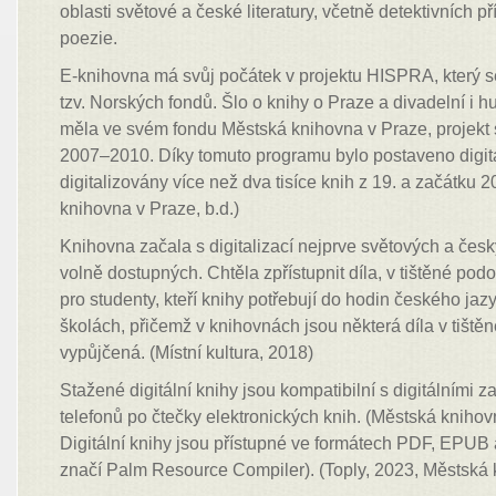
oblasti světové a české literatury, včetně detektivních p
poezie.
E-knihovna má svůj počátek v projektu HISPRA, který s
tzv. Norských fondů. Šlo o knihy o Praze a divadelní i 
měla ve svém fondu Městská knihovna v Praze, projekt s
2007–2010. Díky tomuto programu bylo postaveno digita
digitalizovány více než dva tisíce knih z 19. a začátku 20
knihovna v Praze, b.d.)
Knihovna začala s digitalizací nejprve světových a česk
volně dostupných. Chtěla zpřístupnit díla, v tištěné po
pro studenty, kteří knihy potřebují do hodin českého jazy
školách, přičemž v knihovnách jsou některá díla v tiště
vypůjčená. (Místní kultura, 2018)
Stažené digitální knihy jsou kompatibilní s digitálními 
telefonů po čtečky elektronických knih. (Městská knihovn
Digitální knihy jsou přístupné ve formátech PDF, EPUB 
značí Palm Resource Compiler). (Toply, 2023, Městská k