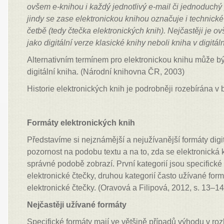
ovšem e-knihou i každý jednotlivý e-mail či jednoduchý
jindy se zase elektronickou knihou označuje i technické 
četbě (tedy čtečka elektronických knih). Nejčastěji je 
jako digitální verze klasické knihy neboli kniha v digitál
Alternativním termínem pro elektronickou knihu může bý
digitální kniha. (Národní knihovna ČR, 2003)
Historie elektronických knih je podrobněji rozebírána v 
Formáty elektronických knih
Představíme si nejznámější a nejužívanější formáty dig
pozornost na podobu textu a na to, zda se elektronická 
správné podobě zobrazí. První kategorií jsou specifické
elektronické čtečky, druhou kategorií často užívané for
elektronické čtečky. (Oravová a Filipová, 2012, s. 13–14
Nejčastěji užívané formáty
Specifické formáty mají ve většině případů výhodu v rozl