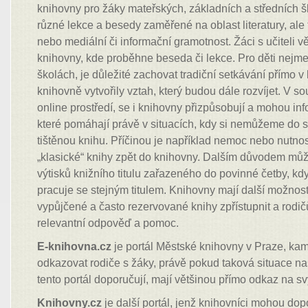
knihovny pro žáky mateřských, základních a středních š
různé lekce a besedy zaměřené na oblast literatury, ale 
nebo mediální či informační gramotnost. Žáci s učiteli v
knihovny, kde proběhne beseda či lekce. Pro děti nejme
školách, je důležité zachovat tradiční setkávání přímo v 
knihovně vytvořily vztah, který budou dále rozvíjet. V s
online prostředí, se i knihovny přizpůsobují a mohou inf
které pomáhají právě v situacích, kdy si nemůžeme do s
tištěnou knihu. Příčinou je například nemoc nebo nutno
„klasické“ knihy zpět do knihovny. Dalším důvodem můž
výtisků knižního titulu zařazeného do povinné četby, kdy
pracuje se stejným titulem. Knihovny mají další možnos
vypůjčené a často rezervované knihy zpřístupnit a rodi
relevantní odpověď a pomoc.
E-knihovna.cz
je portál Městské knihovny v Praze, k
odkazovat rodiče s žáky, právě pokud taková situace na
tento portál doporučují, mají většinou přímo odkaz na s
Knihovny.cz
je další portál, jenž knihovníci mohou do