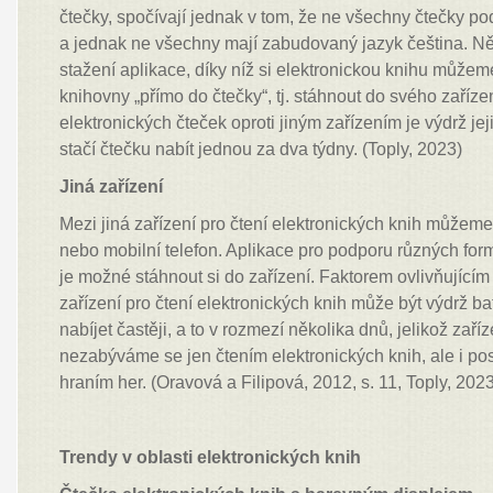
čtečky, spočívají jednak v tom, že ne všechny čtečky po
a jednak ne všechny mají zabudovaný jazyk čeština. Ně
stažení aplikace, díky níž si elektronickou knihu můžeme
knihovny „přímo do čtečky“, tj. stáhnout do svého zaříz
elektronických čteček oproti jiným zařízením je výdrž jej
stačí čtečku nabít jednou za dva týdny. (Toply, 2023)
Jiná zařízení
Mezi jiná zařízení pro čtení elektronických knih můžeme
nebo mobilní telefon. Aplikace pro podporu různých for
je možné stáhnout si do zařízení. Faktorem ovlivňujícím 
zařízení pro čtení elektronických knih může být výdrž b
nabíjet častěji, a to v rozmezí několika dnů, jelikož zaří
nezabýváme se jen čtením elektronických knih, ale i 
hraním her. (Oravová a Filipová, 2012, s. 11, Toply, 202
Trendy v oblasti elektronických knih