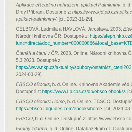
Aplikace eReading nahrazena aplikací Palmknihy
, b. 
Drdy Příbram. Dostupné z:
https://www.kjd.pb.cz/aplik
aplikaci-palmknihy/
. [cit. 2023-11-29].
CELBOVÁ, Ludmila a HAVLOVÁ, Jaroslava, 2003.
Elek
Národní knihovna ČR. Dostupné z:
https://aleph.nkp.cz/
func=direct&doc_number=000000866&local_base=KT
Čtenáři a čtení v ČR
, 2023. Online. Národní knihovna 
5.3.2023. Dostupné z:
https://www.nkp.cz/aktuality/soubory/ostatni/tz_cteni202
2024-03-29].
EBSCO eBooks
, b. d. Online. Knihovna Akademie věd 
Dostupné z:
https://www.lib.cas.cz/db/ebsco-ebooks/
. [
EBSCO eBooks: Home
, b. d. Online. EBSCO. Dostupné
https://ebsco.libguides.com/ebooks/home
. [cit. 2024-03-
EBSCO
, b. d. Online. Dostupné z: https://www.ebsco.com
Eknihy zdarma
, b. d. Online. Databazeknih.cz. Dostupn