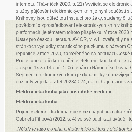
internetu. (Trávníček 2020, s. 21) Vyvíjela se elektroni
služby půjčování elektronických knih je nyní součástí s
Knihovny jsou důležitou institucí pro žáky, studenty či uči
povědomí o zprostředkování elektronických knih v knih
platformách, je tématem tohoto příspěvku. V roce 2023
Ústav pro českou literaturu AV ČR, v. v. i., zveřejnily 
stránkách výsledky statistického průzkumu s názvem Čt
republice v roce 2023, zaměřeného na populaci České re
Podle tohoto průzkumu přečte elektronickou knihu 1x z
alespoň 1x za 14 dní 15 % čtenářů. (Národní knihovna 
Segment elektronických knih je dynamicky se rozvíjející 
což potvrzují data z let 2023/2024, na nichž je článek z
Elektronická kniha jako novodobé médium
Elektronická kniha
Pojem elektronická kniha můžeme chápat několika způ
Gabriela Filipová (2012, s. 4) ve své publikaci uvádějí to
„
Někdy je jako e-kniha chápán jakýkoli text v elektronic