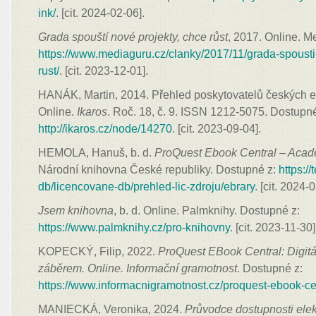
ink/
. [cit. 2024-02-06].
Grada spouští nové projekty, chce růst
, 2017. Online. M
https://www.mediaguru.cz/clanky/2017/11/grada-spousti
rust/
. [cit. 2023-12-01].
HANÁK, Martin, 2014. Přehled poskytovatelů českých e-k
Online.
Ikaros
. Roč. 18, č. 9. ISSN 1212-5075. Dostupné
http://ikaros.cz/node/14270
. [cit. 2023-09-04].
HEMOLA, Hanuš, b. d.
ProQuest Ebook Central – Aca
Národní knihovna České republiky. Dostupné z:
https://
db/licencovane-db/prehled-lic-zdroju/ebrary
. [cit. 2024-
Jsem knihovna
, b. d. Online. Palmknihy. Dostupné z:
https://www.palmknihy.cz/pro-knihovny
. [cit. 2023-11-30]
KOPECKÝ, Filip, 2022.
ProQuest EBook Central: Digitá
záběrem. Online. Informační gramotnost
. Dostupné z:
https://www.informacnigramotnost.cz/proquest-ebook-cen
MANIECKÁ, Veronika, 2024.
Průvodce dostupnosti elek