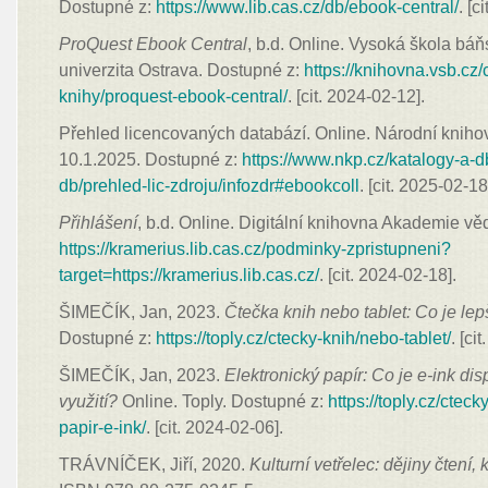
Dostupné z:
https://www.lib.cas.cz/db/ebook-central/
. [c
ProQuest Ebook Central
, b.d. Online. Vysoká škola bá
univerzita Ostrava. Dostupné z:
https://knihovna.vsb.cz/
knihy/proquest-ebook-central/
. [cit. 2024-02-12].
Přehled licencovaných databází. Online. Národní kniho
10.1.2025. Dostupné z:
https://www.nkp.cz/katalogy-a-d
db/prehled-lic-zdroju/infozdr#ebookcoll
. [cit. 2025-02-18
Přihlášení
, b.d. Online. Digitální knihovna Akademie v
https://kramerius.lib.cas.cz/podminky-zpristupneni?
target=https://kramerius.lib.cas.cz/
. [cit. 2024-02-18].
ŠIMEČÍK, Jan, 2023.
Čtečka knih nebo tablet: Co je lep
Dostupné z:
https://toply.cz/ctecky-knih/nebo-tablet/
. [ci
ŠIMEČÍK, Jan, 2023.
Elektronický papír: Co je e-ink disp
využití?
Online. Toply. Dostupné z:
https://toply.cz/cteck
papir-e-ink/
. [cit. 2024-02-06].
TRÁVNÍČEK, Jiří, 2020.
Kulturní vetřelec: dějiny čtení,