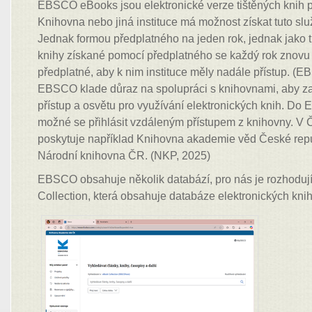
EBSCO eBooks jsou elektronické verze tištěných knih p
Knihovna nebo jiná instituce má možnost získat tuto s
Jednak formou předplatného na jeden rok, jednak jako trv
knihy získané pomocí předplatného se každý rok znovu „i
předplatné, aby k nim instituce měly nadále přístup. (E
EBSCO klade důraz na spolupráci s knihovnami, aby zaji
přístup a osvětu pro využívání elektronických knih. D
možné se přihlásit vzdáleným přístupem z knihovny. V 
poskytuje například Knihovna akademie věd České repu
Národní knihovna ČR. (NKP, 2025)
EBSCO obsahuje několik databází, pro nás je rozhoduj
Collection, která obsahuje databáze elektronických knih