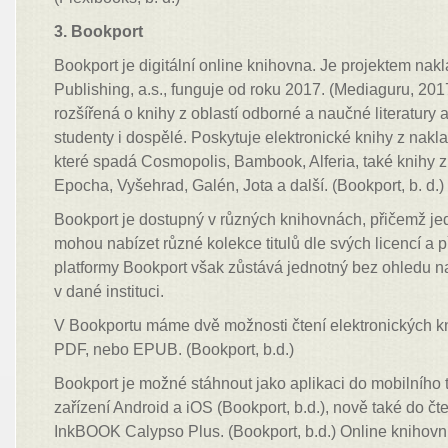
3. Bookport
Bookport je digitální online knihovna. Je projektem nak
Publishing, a.s., funguje od roku 2017. (Mediaguru, 201
rozšířená o knihy z oblastí odborné a naučné literatury a 
studenty i dospělé. Poskytuje elektronické knihy z nakl
které spadá Cosmopolis, Bambook, Alferia, také knihy z 
Epocha, Vyšehrad, Galén, Jota a další. (Bookport, b. d.)
Bookport je dostupný v různých knihovnách, přičemž je
mohou nabízet různé kolekce titulů dle svých licencí a
platformy Bookport však zůstává jednotný bez ohledu n
v dané instituci.
V Bookportu máme dvě možnosti čtení elektronických kn
PDF, nebo EPUB. (Bookport, b.d.)
Bookport je možné stáhnout jako aplikaci do mobilního t
zařízení Android a iOS (Bookport, b.d.), nově také do čt
InkBOOK Calypso Plus. (Bookport, b.d.) Online knihov