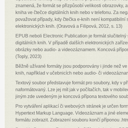
znamená, že formát se přizpůsobí velikosti obrazovky, ať
kniha ve čtečce digitálních knih nebo v telefonu. Za 
považovat případy, kdy čtečka e-knih není kompatibilní 
elektronických knih. (Oravová a Filipová, 2012, s. 13)
EPUB neboli Electronic Publication je formát slučitelný
digitálních knih. V případě dalších elektronických zaříze
obrázky nebo audio- a videozáznamem. Koncová přípon
(Toply, 2023)
Běžně užívané formáty jsou podporovány i jinde než ve
knih, například v učebnicích nebo audio- či videozázn
Textový soubor představuje formát pro soubory, kdy v pří
naformátovaný. Lze jej mít jak v počítačích, tak v mobilec
jiným zde uvedeným je koncová přípona textového soubor
Pro vytváření aplikací či webových stránek je určen for
Hypertext Markup Language. Videozáznam a jiné eleme
formátu zobrazit. Zobrazení souboru končí příponou .htm