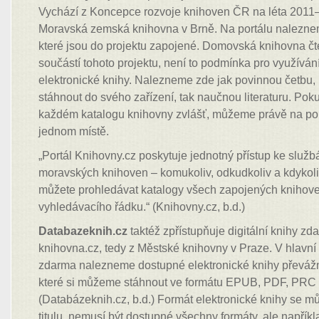
Vychází z Koncepce rozvoje knihoven ČR na léta 2011–
Moravská zemská knihovna v Brně. Na portálu nalezn
které jsou do projektu zapojené. Domovská knihovna č
součástí tohoto projektu, není to podmínka pro využíván
elektronické knihy. Nalezneme zde jak povinnou četbu,
stáhnout do svého zařízení, tak naučnou literaturu. Po
každém katalogu knihovny zvlášť, můžeme právě na portál
jednom místě.
„Portál Knihovny.cz poskytuje jednotný přístup ke služ
moravských knihoven – komukoliv, odkudkoliv a kdykol
můžete prohledávat katalogy všech zapojených knihove
vyhledávacího řádku.“ (Knihovny.cz, b.d.)
Databazeknih.cz
taktéž zpřístupňuje digitální knihy zda
knihovna.cz, tedy z Městské knihovny v Praze. V hlavní
zdarma nalezneme dostupné elektronické knihy převážně
které si můžeme stáhnout ve formátu EPUB, PDF, PRC
(Databázeknih.cz, b.d.) Formát elektronické knihy se můž
titulu, nemusí být dostupné všechny formáty, ale napříkl