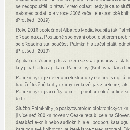
se nedopouštěli pirátství v této oblasti, tedy jak tuto slu
nakonec podařilo a v roce 2006 začali elektronické knih
(Protišedi, 2019)
Roku 2016 společnost Albatros Media koupila jak Palm
eReading.cz. Postupné spojování obou platforem probí
se eReading stal součástí Palmknih a začal platit jedn
(Protišedi, 2019)
Aplikace eReading do zařízení se však jmenovala stále 
kdy ji nahradila aplikace Palmknihy. (Knihovna Jana Drd
Palmknihy.cz je nejenom elektronický obchod s digitální
tradiční tištěné knihy i knihy zvukové, jak z beletrie, tak 
Palmknihy.cz jsou díky tomu „…plnohodnotné online kni
b.d.)
Služba Palmknihy je poskytovatelem elektronických kni
ji více než 280 knihoven v České republice a na Slove
databázi e-knih nebo audioknih, ale i podporu katalogu
katalogu své knihovny, ve které jsme zaregistrovaní. Digi