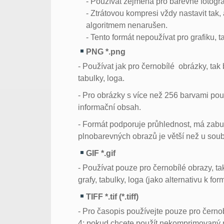
- Používat zejména pro barevné fotograf
- Ztrátovou kompresi vždy nastavit tak
algoritmem nenarušen.
- Tento formát nepoužívat pro grafiku, 
PNG *.png
- Používat jak pro černobílé obrázky, tak
tabulky, loga.
- Pro obrázky s více než 256 barvami pou
informační obsah.
- Formát podporuje průhlednost, má zabu
plnobarevných obrazů je větší než u so
GIF *.gif
- Používat pouze pro černobílé obrazy, t
grafy, tabulky, loga (jako alternativu k
TIFF *.tif (*.tiff)
- Pro časopis používejte pouze pro čern
4; pokud chcete použít nekomprimovaný n