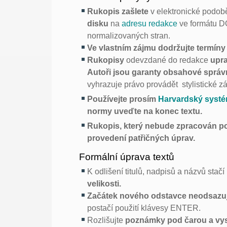
Rukopis zašlete
v elektronické podo
disku
na
adresu redakce
ve formátu D
normalizovaných stran.
Ve vlastním zájmu dodržujte termín
Rukopisy
odevzdané do redakce
upra
Autoři jsou garanty obsahové sprá
vyhrazuje právo provádět stylistické z
Používejte prosím
Harvardský systé
normy uveďte na konec textu.
Rukopis, který nebude zpracován p
provedení patřičných úprav.
Formální úprava textů
K odlišení titulů, nadpisů a názvů stačí 
velikosti.
Začátek nového odstavce neodsazuj
postačí použití klávesy ENTER.
Rozlišujte
poznámky pod čarou a vys