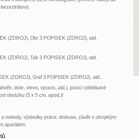
ž bezeztrátový.
EK (ZDROJ), Obr 3 POPISEK (ZDROJ), atd.
EK (ZDROJ), Tab 3 POPISEK (ZDROJ), atd.
ISEK (ZDROJ), Graf 3 POPISEK (ZDROJ), atd.
hoře, dole, vlevo, vpravo, atd.), pozici (obtékané
ost obrázku (5 x 5 cm, apod.)!
ál a metody, výsledky práce, diskuse, závěr s obvyklým
ým aparátem.
xtů