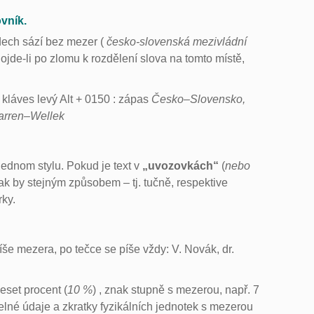
vník.
dech sází bez mezer (
česko-slovenská mezivládní
Dojde-li po zlomu k rozdělení slova na tomto místě,
kláves levý Alt + 0150 : zápas
Česko–Slovensko,
rren–Wellek
ednom stylu. Pokud je text v
„uvozovkách“
(
nebo
ak by stejným způsobem – tj. tučně, respektive
rky.
še mezera, po tečce se píše vždy: V. Novák, dr.
eset procent (
10 %
) , znak stupně s mezerou, např. 7
íselné údaje a zkratky fyzikálních jednotek s mezerou