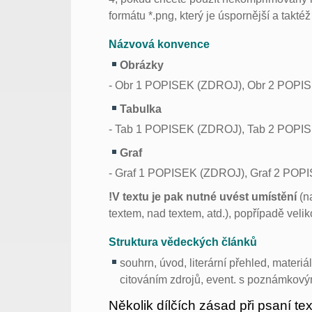
formátu *.png, který je úspornější a takté
Názvová konvence
Obrázky
- Obr 1 POPISEK (ZDROJ), Obr 2 POPIS
Tabulka
- Tab 1 POPISEK (ZDROJ), Tab 2 POPIS
Graf
- Graf 1 POPISEK (ZDROJ), Graf 2 POP
!V textu je pak nutné uvést umístění
(na
textem, nad textem, atd.), popřípadě velik
Struktura vědeckých článků
souhrn, úvod, literární přehled, materi
citováním zdrojů, event. s poznámkov
Několik dílčích zásad při psaní te