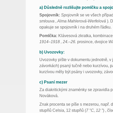
a) Důsledně rozlišujte pomlčku a spojo
Spojovník:
Spojovník
se ve všech přípa
smlouva , Alma Mahlerová-Werfelová
). 
opakuje se spojovník i na druhém řádku.
Pomlčka:
Klávesová zkratka, kombinace 
1914–1918 , 24.–26.
prosince, dvojice
Wa
b) Uvozovky:
Uvozovky pište v dokumentu jednotně, v j
závorkách
) psaný tučně nebo kurzívou, p
kurzívou měly být psány i uvozovky, závo
c) Psaní mezer
Za diakritickými znaménky se zpravidla pí
Nováková.
Znak procenta se píše s mezerou, např. d
stupňů Celsia, 12 stupňů (
7 °C, 12 °
) , č