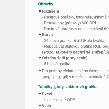
Obrázky:
Rozlišení
- Rastrové obrázky, fotografie, minimá
- Perokresby (pérovky) 600 DPI
- Rastrové obrázky v odstínech šedi 6
Barva
- 24bitová grafika, RGB (Foto-kvalita)
- Nepoužívat 8bitovou grafiku RGB pro f
! Pozor takovéto nechtěné snížení b
Odstíny šedí (gray scale)
- 8 bitová grafika
Pro potřeby elektronického časopisu je
.jpeg, .png, .gif) v rozlišení minimálně 
Tabulky, grafy, vektorová grafika:
Excel
- *.xls, *.xlsx, *.ODS
Visio