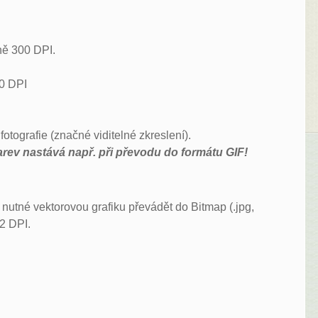
lně 300 DPI.
00 DPI
otografie (značné viditelné zkreslení).
arev nastává např. při převodu do formátu GIF!
 nutné vektorovou grafiku převádět do Bitmap (.jpg,
72 DPI.