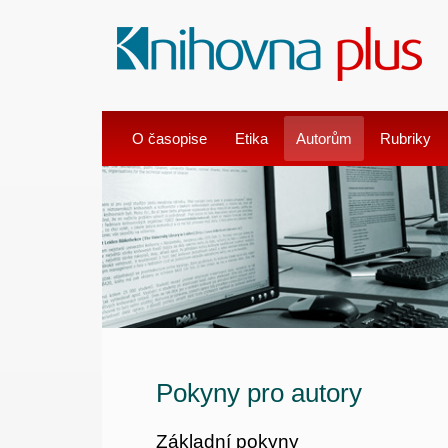
O časopise
Etika
Autorům
Rubriky
Pokyny pro autory
Základní pokyny