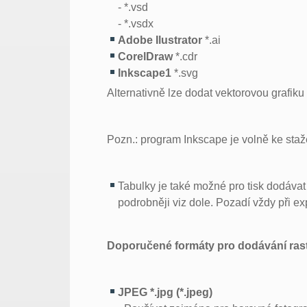
- *.vsd
- *.vsdx
Adobe Ilustrator
*.ai
CorelDraw
*.cdr
Inkscape1
*.svg
Alternativně lze dodat vektorovou grafiku
Pozn.: program Inkscape je volně ke sta
Tabulky je také možné pro tisk dodáva
podrobněji viz dole. Pozadí vždy při e
Doporučené formáty pro dodávání rastr
JPEG *.jpg (*.jpeg)