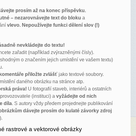
ávejte prosím až na konec příspěvku.
utné – nezarovnávejte text do bloku
a
nání
vlevo. Nepoužívejte funkci dělení slov (!)
ásadně nevkládejte do textu!
cete zařadit (například zvýrazněnými čísly).
se shodným o značením jejich umístění ve vašem textu)
u.
komentáře přiložte zvlášť
jako textové soubory.
umístění daného obrázku na stránce atp.
orská práva!
U fotografií staveb, interiérů a ostatních
 provozovatele (instituci) a
vyžádejte od nich
e díla
. S autory vždy předem projednejte publikování
obrázkům dávejte prosím do kulaté závorky zdroj
).
 rastrové a vektorové obrázky