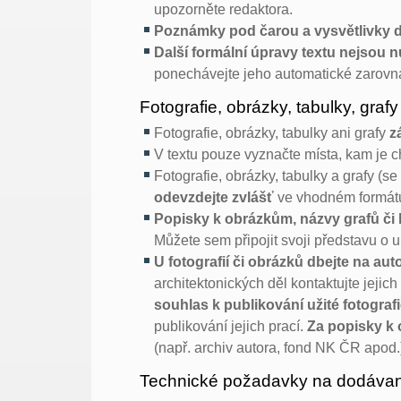
upozorněte redaktora.
Poznámky pod čarou a vysvětlivky d
Další formální úpravy textu nejsou n
ponechávejte jeho automatické zarov
Fotografie, obrázky, tabulky, grafy
Fotografie, obrázky, tabulky ani grafy
z
V textu pouze vyznačte místa, kam je ch
Fotografie, obrázky, tabulky a grafy (
odevzdejte zvlášť
ve vhodném formát
Popisky k obrázkům, názvy grafů či 
Můžete sem připojit svoji představu o 
U fotografií či obrázků dbejte na aut
architektonických děl kontaktujte jejich
souhlas k publikování užité fotografi
publikování jejich prací.
Za popisky k 
(např. archiv autora, fond NK ČR apod.
Technické požadavky na dodávané