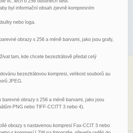
ie vč. těch o 256 odstínech šedi.
, aby byl informační obsah zjevně kompresním
tabulky nebo loga.
 barevné obrazy s 256 a méně barvami, jako jsou grafy,
žívat tam, kde chcete bezeztrátově předat celý
dovánu bezeztrátovou kompresi, velikost souborů au
uborů JPEG.
ak barevné obrazy s 256 a méně barvami, jako jsou
 formátům PNG nebo TIFF-CCITT 3 nebo 4).
obílé obrazy s nastavenou kompresí Fax-CCIT 3 nebo
ebo s kompresí LZW na fotografie, převeťe raději do