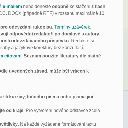
bě
e-mailem
nebo doneste
osobně
ke stažení
z flash
OC, DOCX (případně RTF) v rozsahu maximálně 10
y pro odevzdání rukopisu
.
Termíny uzávěrek
.
vují odpovědní redaktoři po domluvě s autory.
vnosti odevzdávaného příspěvku.
Redakce si
ásahy a jazykové korektury bez konzultací.
m citování
. Seznam použité literatury dle platné
odle uvedených zásad, může být vrácen k
užití
kurzívy, tučného písma nebo písma jiné
te od kraje
. Pro vytvoření nového odstavce zcela
větlivky
. Na každé vyžádané formátování textu