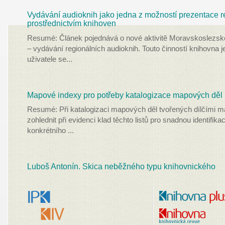
Vydávání audioknih jako jedna z možností prezentace reg
prostřednictvím knihoven
Resumé: Článek pojednává o nové aktivitě Moravskoslezsk
– vydávání regionálních audioknih. Touto činností knihovna j
uživatele se
...
Mapové indexy pro potřeby katalogizace mapových děl
Resumé: Při katalogizaci mapových děl tvořených dílčími ma
zohlednit při evidenci klad těchto listů pro snadnou identifik
konkrétního
...
Luboš Antonín. Skica neběžného typu knihovnického