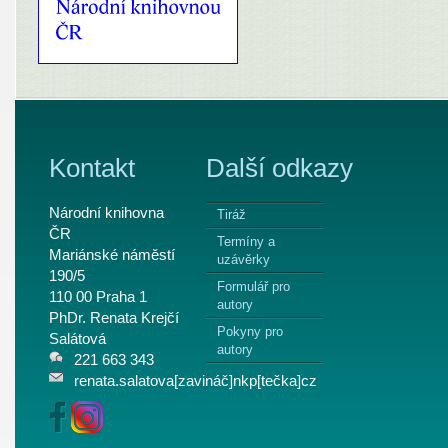
Kontakt
Další odkazy
Národní knihovna
Tiráž
ČR
Termíny a
Mariánské náměstí
uzávěrky
190/5
Formulář pro
110 00 Praha 1
autory
PhDr. Renata Krejčí
Pokyny pro
Salátová
autory
221 663 343
renata.salatova[zavináč]nkp[tečka]cz