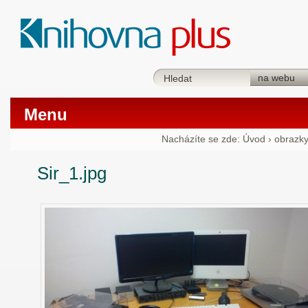
Menu
Nacházíte se zde:
Úvod
›
obrazk
Sir_1.jpg