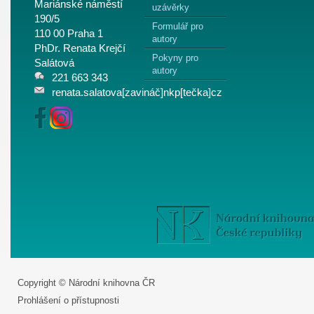
Mariánské náměstí
uzávěrky
190/5
Formulář pro
110 00 Praha 1
autory
PhDr. Renata Krejčí
Pokyny pro
Salátová
autory
221 663 343
renata.salatova[zavináč]nkp[tečka]cz
Copyright © Národní knihovna ČR
Prohlášení o přístupnosti